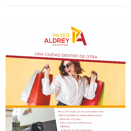
visitar del 3 al 14 de agosto de manera gratuita.
Asimismo, se realizará el Taller de Escritura Expresiva
coordinado por Sandra López Maidana, los miércoles de
10 a 12 en la Biblioteca de Autores Marplatenses,
ubicada en el primer piso del edificio.
Actividades en el marco del Mes de la Niñez
En relación al Ciclo Mes de la Niñez, este viernes 7 de
agosto a las 17:30 se presentarán “Los cuentos de
Charo” y la narración de poesías populares infantiles a
cargo de María del Rosario Gerez Martínez.
En tanto, el viernes 21 a las 17:30 se desarrollará “El
Cerebro Mágico: construyendo preguntas, respuestas y
circuitos”, a cargo de María Paula Algote. Se trata de un
taller práctico de arte, ciencia y tecnología en el que al
finalizar cada participante se lleva su propia creación