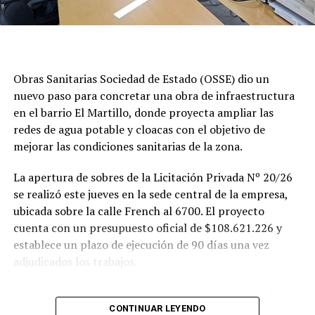
Obras Sanitarias Sociedad de Estado (OSSE) dio un
nuevo paso para concretar una obra de infraestructura
en el barrio El Martillo, donde proyecta ampliar las
redes de agua potable y cloacas con el objetivo de
mejorar las condiciones sanitarias de la zona.
La apertura de sobres de la Licitación Privada Nº 20/26
se realizó este jueves en la sede central de la empresa,
ubicada sobre la calle French al 6700. El proyecto
cuenta con un presupuesto oficial de $108.621.226 y
establece un plazo de ejecución de 90 días una vez
adjudicados los trabajos.
Según se informó, las tareas previstas para la red de
agua potable incluyen la colocación de unos 355 metros
CONTINUAR LEYENDO