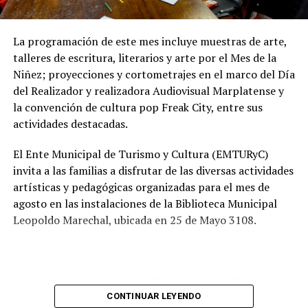
preservar las napas de agua subterránea, además de
mejorar las condiciones de higiene y salubridad para los
vecinos.
La programación de este mes incluye muestras de arte,
talleres de escritura, literarios y arte por el Mes de la
Tras la apertura de sobres, el expediente continuará su
Niñez; proyecciones y cortometrajes en el marco del Día
recorrido administrativo con la intervención de la
del Realizador y realizadora Audiovisual Marplatense y
Comisión de Estudio de Ofertas y Adjudicación, que
la convención de cultura pop Freak City, entre sus
tendrá a su cargo la evaluación de las propuestas
actividades destacadas.
presentadas por las empresas interesadas en ejecutar la
obra.
El Ente Municipal de Turismo y Cultura (EMTURyC)
invita a las familias a disfrutar de las diversas actividades
artísticas y pedagógicas organizadas para el mes de
agosto en las instalaciones de la Biblioteca Municipal
Leopoldo Marechal, ubicada en 25 de Mayo 3108.
La agenda comienza con la Muestra de Arte “Sábados
Culturales”, a cargo del grupo Cul Mardel, que se podrá
CONTINUAR LEYENDO