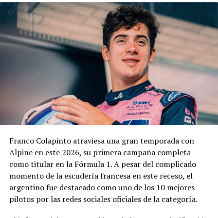
El cuerpo estará integrado por representantes del
EMDER, la Dirección General Legal y Técnica, la
Contaduría General y la Dirección General de
Contrataciones, áreas que deberán elaborar un informe
técnico, jurídico y contable antes de que la
administración municipal adopte una definición sobre el
pedido.
En los fundamentos de la resolución se señala que la
complejidad y trascendencia de la solicitud hacen
necesario un estudio integral de la documentación
presentada, especialmente por tratarse de una
Franco Colapinto atraviesa una gran temporada con
modificación vinculada a la composición societaria de la
Alpine en este 2026, su primera campaña completa
empresa que obtuvo la concesión.
como titular en la Fórmula 1. A pesar del complicado
momento de la escudería francesa en este receso, el
La novedad se conoce mientras la concesión del Minella
argentino fue destacado como uno de los 10 mejores
continúa envuelta en una delicadísima situación
pilotos por las redes sociales oficiales de la categoría.
jurídica. El proceso mediante el cual Minella Stadium
resultó adjudicataria es objeto de una investigación que