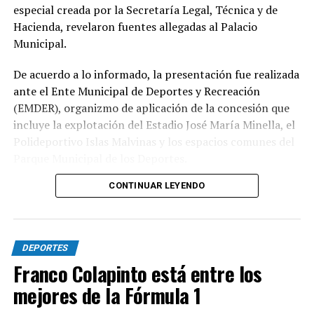
especial creada por la Secretaría Legal, Técnica y de
Hacienda, revelaron fuentes allegadas al Palacio
Municipal.
De acuerdo a lo informado, la presentación fue realizada
ante el Ente Municipal de Deportes y Recreación
(EMDER), organizmo de aplicación de la concesión que
incluye la explotación del Estadio José María Minella, el
Polideportivo Islas Malvinas y los espacios comunes del
Parque Municipal de los Deportes.
CONTINUAR LEYENDO
A tal efecto, el secretario Legal, Técnico y de
Hacienda, Mauro Martinelli dispuso la creación de una
Comisión ad hoc que tendrá la responsabilidad de
analizar la documentación presentada por la
DEPORTES
concesionaria y determinar si la operación se ajusta a las
Franco Colapinto está entre los
exigencias previstas en el contrato y en la normativa
mejores de la Fórmula 1
vigente.