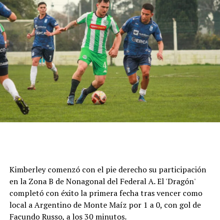
Cómo funciona el Power Ranking de la Fórmula 1
Esta clasificación funciona a través de un panel de cinco
expertos que luego de cada Gran Premio de la F1 asigna
una calificación individual a cada piloto según su
actuación a lo largo de todo el fin de semana, por lo que
Kimberley comenzó con el pie derecho su participación
incluye también la clasificación previa y, en caso de
en la Zona B de Nonagonal del Federal A. El 'Dragón'
tener, las carreras sprint.
completó con éxito la primera fecha tras vencer como
local a Argentino de Monte Maíz por 1 a 0, con gol de
Este análisis tiene la premisa de dejar de lado el
Facundo Russo, a los 30 minutos.
potencial del auto en la calificación de los pilotos, por lo