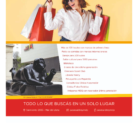
cada uno. El cuarto puesto tiene un triple empate entre
Pierre Gasly, compañero de Colapinto en Alpine; Liam
Lawson, de Racing Bulls; y George Russell, de Mercedes,
todos con 7,6.
Por detrás, el debutante Arvid Lindblad, de Racing Bulls,
está igualado con el vigente campeón Lando Norris, de
McLaren, en el séptimo lugar, los dos con un puntaje de
7,5. A su vez, Charles Leclerc, de Ferrari, figura en el
noveno puesto en soledad, con una valoración de 7,4.
Finalmente, Colapinto y Hadjar están igualados en el
décimo con 7,0 cada uno.
La propia página web oficial de la F1 acompañó la
puntuación de cada piloto con un análisis escrito sobre
su rendimiento, en el que destacaron que Colapinto
“mejoró notablemente en la consistencia durante su
primera temporada completa en la F1 con Alpine”.