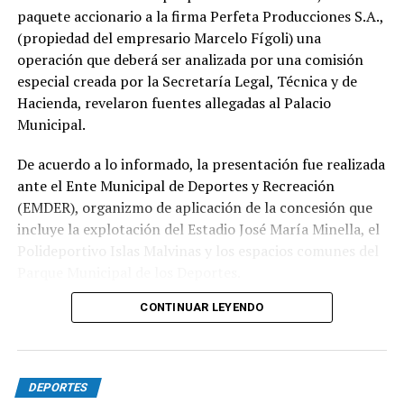
paquete accionario a la firma Perfeta Producciones S.A.,
(propiedad del empresario Marcelo Fígoli) una
operación que deberá ser analizada por una comisión
especial creada por la Secretaría Legal, Técnica y de
Hacienda, revelaron fuentes allegadas al Palacio
Municipal.
De acuerdo a lo informado, la presentación fue realizada
ante el Ente Municipal de Deportes y Recreación
(EMDER), organizmo de aplicación de la concesión que
incluye la explotación del Estadio José María Minella, el
Polideportivo Islas Malvinas y los espacios comunes del
Parque Municipal de los Deportes.
CONTINUAR LEYENDO
A tal efecto, el secretario Legal, Técnico y de
Hacienda, Mauro Martinelli dispuso la creación de una
Comisión ad hoc que tendrá la responsabilidad de
analizar la documentación presentada por la
DEPORTES
concesionaria y determinar si la operación se ajusta a las