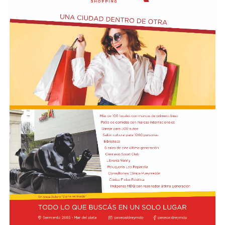
En tanto, Lewis Hamilton, de Ferrari, y Max Verstappen,
de Red Bull, aparecen en la segunda posición
compartida y completan el podio con 8 de valoración
cada uno. El cuarto puesto tiene un triple empate entre
Pierre Gasly, compañero de Colapinto en Alpine; Liam
Lawson, de Racing Bulls; y George Russell, de Mercedes,
todos con 7,6.
Por detrás, el debutante Arvid Lindblad, de Racing Bulls,
está igualado con el vigente campeón Lando Norris, de
McLaren, en el séptimo lugar, los dos con un puntaje de
7,5. A su vez, Charles Leclerc, de Ferrari, figura en el
noveno puesto en soledad, con una valoración de 7,4.
Finalmente, Colapinto y Hadjar están igualados en el
décimo con 7,0 cada uno.
La propia página web oficial de la F1 acompañó la
puntuación de cada piloto con un análisis escrito sobre