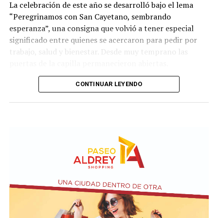
La celebración de este año se desarrolló bajo el lema
“Peregrinamos con San Cayetano, sembrando
esperanza”, una consigna que volvió a tener especial
significado entre quienes se acercaron para pedir por
trabajo, salud y bienestar. Desde muy temprano las
puertas de la capilla permanecieron abiertas.
La imagen del santo salió del santuario de Moreno al
CONTINUAR LEYENDO
6700 y fue acompañada por una multitud que recorrió
las calles del barrio. Grandes, jóvenes y niños y fieles se
sumaron al recorrido con banderas, espigas y distintas
expresiones de fe.
En paralelo, distintos gremios y organizaciones sociales
se sumaron bajo las consignas de paz, pan, tierra, techo
y trabajo, para visibilizar la situación de trabajadores y
desocupados.