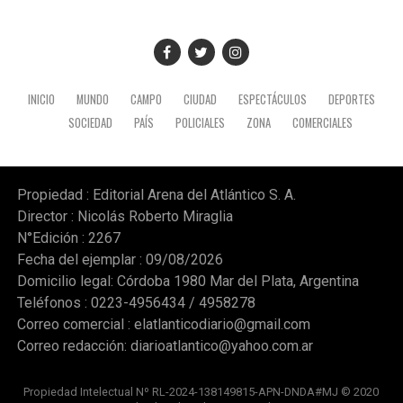
INICIO
MUNDO
CAMPO
CIUDAD
ESPECTÁCULOS
DEPORTES
SOCIEDAD
PAÍS
POLICIALES
ZONA
COMERCIALES
Propiedad : Editorial Arena del Atlántico S. A.
Director : Nicolás Roberto Miraglia
N°Edición : 2267
Fecha del ejemplar : 09/08/2026
Domicilio legal: Córdoba 1980 Mar del Plata, Argentina
Teléfonos : 0223-4956434 / 4958278
Correo comercial :
elatlanticodiario@gmail.com
Correo redacción:
diarioatlantico@yahoo.com.ar
Propiedad Intelectual Nº RL-2024-138149815-APN-DNDA#MJ © 2020