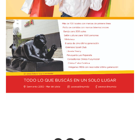
Luego se refirió al viaje que hizo Georgieva a Vaca
Muerta junto al ministro Luis Caputo y al CEO y
presidente de YPF, Horacio Marin. "Le quiero recordar a
la directora del FMI que ese petróleo que fue a ver es del
pueblo argentino, es nuestro petróleo, es argentino",
dijo y agregó: "Tendría que usarse para el desarrollo
nacional, para la industria nacional, para que lo puedan
comprar y adquirir a un precio posible de los costos
nacionales".
Además, el gobernador se refirió a la importancia del
yacimiento patagónico y recordó también que el
crecimiento del sector energético es posible gracias a la
recuperación de YPF durante los mandatos de Cristina
Fernández de Kirchner, gestión de la que fue parte y en
la que tuvo un rol destacado durante el proceso de
expropiación. (Ámbito)