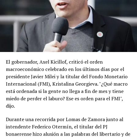
como así también lo está haciendo con la Argentina con
ese país.
En este contexto, hay malestar en la Argentina porque
entienden que la visita de Lula, el año pasado a la
expresidenta Cristina Kirchner en su prisión
domiciliaria, previo a las elecciones legislativas, sumado
a las declaraciones del ministro de Hacienda de Brasil,
Dario Durigan, que trató de “payaso” a Milei, también
El gobernador, Axel Kicillof, criticó el orden
pueden ser calificadas como una injerencia externa en la
macroeconómico celebrado en los últimos días por el
política doméstica. (TN)
presidente Javier Milei y la titular del Fondo Monetario
Internacional (FMI), Kristalina Georgieva. "¿Qué macro
está ordenada si la gente no llega a fin de mes y tiene
miedo de perder el laburo? Ese es orden para el FMI",
dijo.
Durante una recorrida por Lomas de Zamora junto al
intendente Federico Otermín, el titular del PJ
bonaerense hizo alusión a las palabras del libertario y de