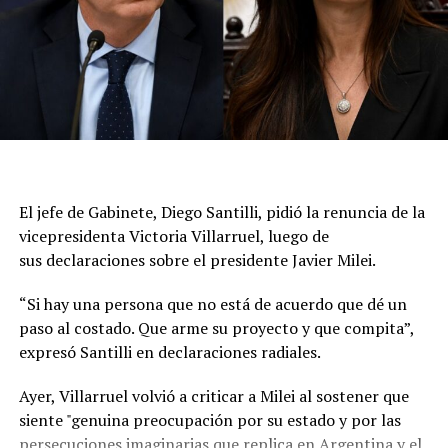
Luego volvieron a citarlo al Palacio de Itamaraty (el
Ministerio de Relaciones Exteriores brasileño), donde le
transmitieron la decisión de reducir el nivel de
representación, y que puede volver a la Argentina. La
medida no implica una expulsión ni una declaración de
persona non grata., aunque representa una nueva señal
del deterioro de la relación entre ambos países.
El jefe de Gabinete, Diego Santilli, pidió la renuncia de la
A partir de ahora, las relaciones diplomáticas quedarán
vicepresidenta Victoria Villarruel, luego de
al frente de los encargados de negocios en las
sus declaraciones sobre el presidente Javier Milei.
respectivas embajadas mientras persista la escalada de
tensión entre Milei y Lula. La decisión de Brasil abre un
“Si hay una persona que no está de acuerdo que dé un
escenario de incertidumbre sobre el futuro de los
paso al costado. Que arme su proyecto y que compita”,
vínculos entre las dos principales economías del
expresó Santilli en declaraciones radiales.
Mercosur.
Ayer, Villarruel volvió a criticar a Milei al sostener que
En Brasilia señalaron que las expresiones de Milei
siente "genuina preocupación por su estado y por las
durante recientes entrevistas fueron determinantes
persecuciones imaginarias que replica en Argentina y el