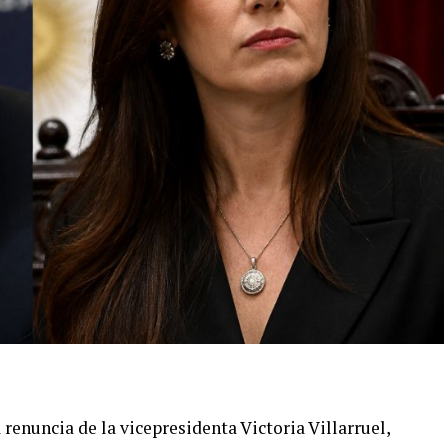
ercosur.
de Milei durante recientes entrevistas fueron
lar remarcaron que el domingo, durante una
andatario argentino no solo volvió a calificar a
pitió esos términos en cuatro oportunidades.
os nacionales de que Brasil se está moviendo en
debido a la campaña electoral que está
xto, que también recrudeció la tensión diplomática
presidente norteamericano Donald Trump le revocó
jadora, María Luisa Ribeiro Viotti, por el no
rasil al embajador de Trump, Daniel “Danny” Perez.
mo así también lo está haciendo con la Argentina
a renuncia de la vicepresidenta Victoria Villarruel,