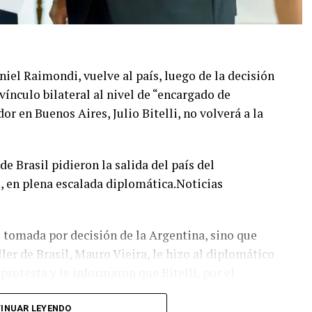
niel Raimondi, vuelve al país, luego de la decisión
 vínculo bilateral al nivel de “encargado de
r en Buenos Aires, Julio Bitelli, no volverá a la
de Brasil pidieron la salida del país del
, en plena escalada diplomática.Noticias
ue tomada por decisión de la Argentina, sino que
ler de Brasil, Mauro Vieira, le hizo al diplomático
protesta y le informaron que Bitelli, por el
INUAR LEYENDO