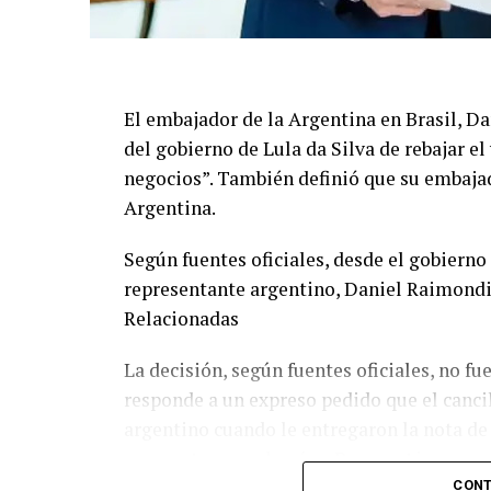
El embajador de la Argentina en Brasil, Da
del gobierno de Lula da Silva de rebajar el
negocios”. También definió que su embajado
Argentina.
Según fuentes oficiales, desde el gobierno 
representante argentino, Daniel Raimondi
Relacionadas
La decisión, según fuentes oficiales, no f
responde a un expreso pedido que el cancil
argentino cuando le entregaron la nota de 
momento, no volvería a Buenos Aires.
CONT