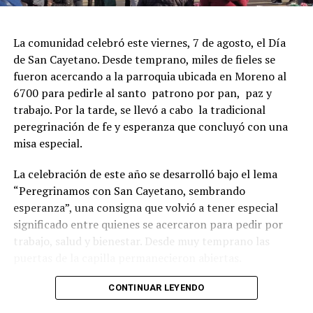
La comunidad celebró este viernes, 7 de agosto, el Día
de San Cayetano. Desde temprano, miles de fieles se
fueron acercando a la parroquia ubicada en Moreno al
6700 para pedirle al santo patrono por pan, paz y
trabajo. Por la tarde, se llevó a cabo la tradicional
peregrinación de fe y esperanza que concluyó con una
misa especial.
La celebración de este año se desarrolló bajo el lema
“Peregrinamos con San Cayetano, sembrando
esperanza”, una consigna que volvió a tener especial
significado entre quienes se acercaron para pedir por
trabajo, salud y bienestar. Desde muy temprano las
puertas de la capilla permanecieron abiertas.
La imagen del santo salió del santuario de Moreno al
CONTINUAR LEYENDO
6700 y fue acompañada por una multitud que recorrió