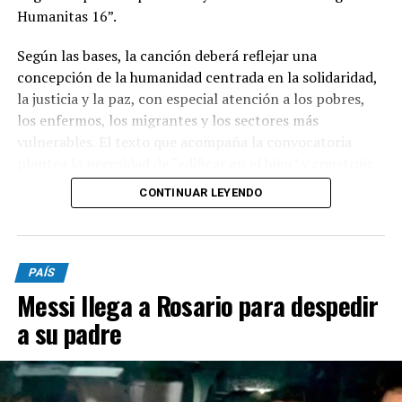
Humanitas 16”.
Según las bases, la canción deberá reflejar una
concepción de la humanidad centrada en la solidaridad,
la justicia y la paz, con especial atención a los pobres,
los enfermos, los migrantes y los sectores más
vulnerables. El texto que acompaña la convocatoria
plantea la necesidad de “edificar en el bien” y construir
una sociedad donde el ser humano ocupe un lugar
CONTINUAR LEYENDO
central.
Podrán participar argentinos mayores de 18 años, tanto
PAÍS
de manera individual como grupal. Las canciones
Messi llega a Rosario para despedir
deberán ser inéditas, haber sido compuestas
específicamente para el concurso y no haber sido
a su padre
publicadas anteriormente en plataformas como
YouTube, Spotify o redes sociales.
El género musical será libre y las obras deberán tener