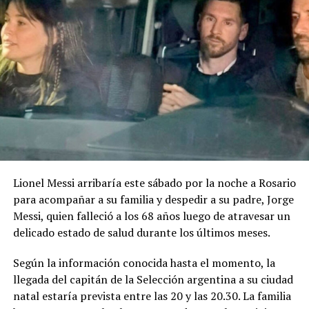
una duración de entre dos y cuatro minutos. El idioma
será el castellano, aunque las bases permiten incorporar
lenguas originarias de manera complementaria.
Uno de los puntos particulares del concurso es que las
bases contemplan expresamente el uso de inteligencia
artificial generativa. Sin embargo, las herramientas
podrán utilizarse solamente como apoyo auxiliar en
determinados procesos.
Lionel Messi arribaría este sábado por la noche a Rosario
La IA podrá intervenir en la edición, mezcla o
para acompañar a su familia y despedir a su padre, Jorge
masterización del audio, en tareas técnicas de
Messi, quien falleció a los 68 años luego de atravesar un
producción y en la generación de acompañamientos
delicado estado de salud durante los últimos meses.
instrumentales utilizados como maquetación. En todos
los casos, la línea melódica principal, la armonía base y
Según la información conocida hasta el momento, la
la estructura de la canción deberán ser de creación
llegada del capitán de la Selección argentina a su ciudad
íntegramente humana.
natal estaría prevista entre las 20 y las 20.30. La familia