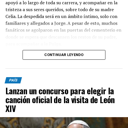
apoyó a lo largo de toda su carrera, y acompañar en la
tristeza a sus seres queridos, sobre todo de su madre
Celia. La despedida será en un ámbito íntimo, solo con
familiares y allegados a Jorge. A pesar de esto, muchos
fanáticos se agolparon en las puertas del cementerio en
donde se espera que descansen los restos de su padre,
para acompañar a la Pulga.
CONTINUAR LEYENDO
Luego de la ceremonia, Messi emprenderá su regreso a
Miami, aunque desde el club no piensan apresurarlo.
Esta noche se perfilaba como titular ante Rayados de
Monterrey, por la fase de grupos de la Leagues Cup,
PAÍS
pero fue desafectado.
Lanzan un concurso para elegir la
Desde las primeras horas de la mañana, el capitán de la
canción oficial de la visita de León
Selección y su familia recibieron innumerables muestras
XIV
de cariño de todo el fútbol mundial: mensajes de
Barcelona, Real Madrid, y también de Rosario Central y
Newell’s. La pérdida de su padre, hombre clave en su