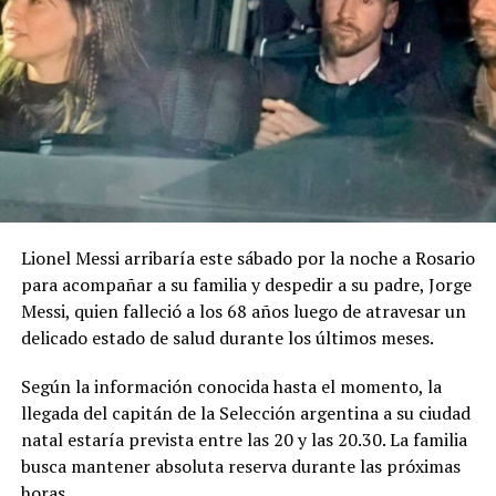
será el castellano, aunque las bases permiten incorporar
lenguas originarias de manera complementaria.
Uno de los puntos particulares del concurso es que las
bases contemplan expresamente el uso de inteligencia
artificial generativa. Sin embargo, las herramientas
podrán utilizarse solamente como apoyo auxiliar en
determinados procesos.
Lionel Messi arribaría este sábado por la noche a Rosario
La IA podrá intervenir en la edición, mezcla o
para acompañar a su familia y despedir a su padre, Jorge
masterización del audio, en tareas técnicas de
Messi, quien falleció a los 68 años luego de atravesar un
producción y en la generación de acompañamientos
delicado estado de salud durante los últimos meses.
instrumentales utilizados como maquetación. En todos
los casos, la línea melódica principal, la armonía base y
Según la información conocida hasta el momento, la
la estructura de la canción deberán ser de creación
llegada del capitán de la Selección argentina a su ciudad
íntegramente humana.
natal estaría prevista entre las 20 y las 20.30. La familia
busca mantener absoluta reserva durante las próximas
No estará permitido utilizar inteligencia artificial para
horas.
generar total o sustancialmente la letra o la