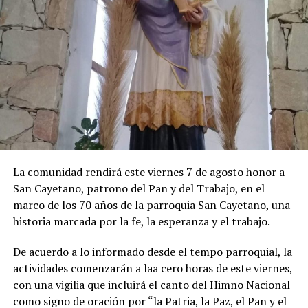
La inflación porteña acumuló 19,4% en lo que va de
2026. Por su parte, la medición interanual alcanzó el
33,2%. En la aceleración de julio hubo un impacto
importante del salto que pegaron los precios
estacionales (10,9%), principalmente por las alzas en las
tarifas del alojamiento en hoteles por las vacaciones de
invierno, al igual que en los precios de los paquetes
vacacionales, de los pasajes aéreos y de las verduras.
Los precios regulados aumentaron 3%. En esta división
La comunidad rendirá este viernes 7 de agosto honor a
se destacaron las subas en colegios privados y en las
San Cayetano, patrono del Pan y del Trabajo, en el
tarifas de luz.
marco de los 70 años de la parroquia San Cayetano, una
historia marcada por la fe, la esperanza y el trabajo.
De acuerdo a lo informado desde el tempo parroquial, la
actividades comenzarán a laa cero horas de este viernes,
con una vigilia que incluirá el canto del Himno Nacional
como signo de oración por “la Patria, la Paz, el Pan y el