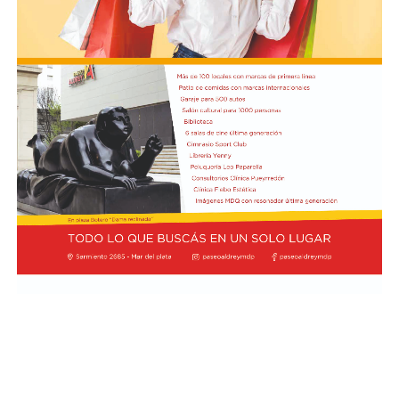
La autorización militar ocurre en un contexto de
fricción diplomática originada por las declaraciones
de Javier Milei hacia su par brasileño, Lula da Silva. Esta
situación derivó en el retiro del embajador brasileño en
Buenos Aires, Julio Bitelli.
Desde el Palacio del Planalto, el canciller Mauro
Vieira calificó los insultos del mandatario argentino
como "graves e inaceptables". Por su parte, Brasil decidió
reducir su representación en el país al nivel de
encargado de negocios.
Pese a que Milei ratificó sus críticas calificando a Lula de
"corrupto", desde la Cancillería argentina intentan
preservar la relación institucional. El canciller Pablo
Quirno calificó de "lamentable" la decisión de Brasil de
bajar el nivel de su representación.