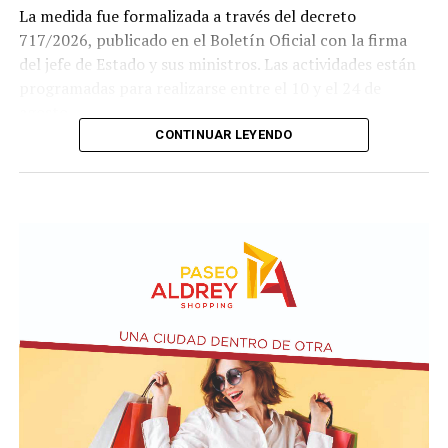
La medida fue formalizada a través del decreto
717/2026, publicado en el Boletín Oficial con la firma
del jefe de Estado y sus ministros. Las actividades están
programadas para realizarse entre el 10 y el 24 de
agosto.
CONTINUAR LEYENDO
Este ejercicio combinado se realiza de forma anual desde
1978 y busca incrementar el adiestramiento y la
interoperabilidad en operaciones navales y anfibias.
Según los considerandos del decreto, el fin es
estandarizar y simplificar los procesos de planeamiento
entre ambas armadas.
El texto oficial destaca que la participación argentina en
estas maniobras señala su compromiso con la seguridad
internacional y la estabilidad regional. Asimismo, el
Gobierno busca reforzar su posición como socio
estratégico en el continente americano.