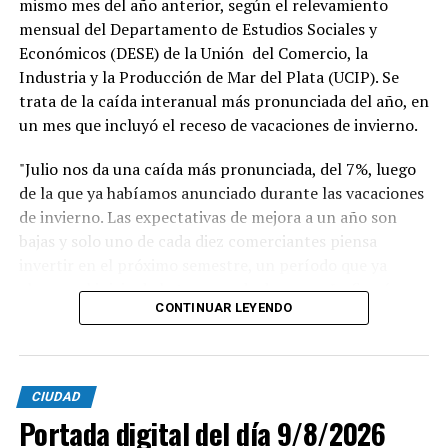
mismo mes del año anterior, según el relevamiento
mensual del Departamento de Estudios Sociales y
Económicos (DESE) de la Unión del Comercio, la
Industria y la Producción de Mar del Plata (UCIP). Se
trata de la caída interanual más pronunciada del año, en
un mes que incluyó el receso de vacaciones de invierno.
"Julio nos da una caída más pronunciada, del 7%, luego
de la que ya habíamos anunciado durante las vacaciones
de invierno. Las expectativas de mejora a un año son
bajas y solo uno de cada diez comerciantes piensa
invertir en el próximo semestre, un período que ya
alcanza al inicio de la temporada de verano", afirmó
CONTINUAR LEYENDO
Blas Taladrid, presidente de UCIP. "El comercio acumula
meses de caída en ventas y en rentabilidad. Solo 15 de
cada 100 comerciantes considera que su rentabilidad es
CIUDAD
buena, y eso frena la inversión y la reinversión", agregó.
Portada digital del día 9/8/2026