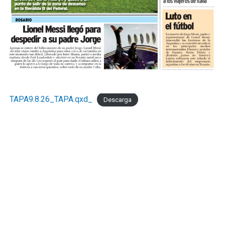
disposición de los actores públicos y privados con un
objetivo concreto: que las decisiones de política
económica estén informadas por la realidad del sector
que genera empleo formal, paga sus obligaciones y
sostiene la actividad comercial de Mar del Pata
."Necesitamos la recomposición el poder adquisitivo y el
consumo interno." concluyó Taladrid
TAPA9.8.26_TAPA.qxd_
Descarga