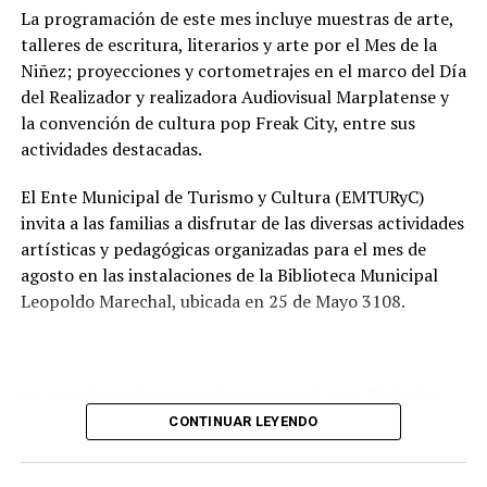
vecinos.
La programación de este mes incluye muestras de arte,
talleres de escritura, literarios y arte por el Mes de la
Tras la apertura de sobres, el expediente continuará su
Niñez; proyecciones y cortometrajes en el marco del Día
recorrido administrativo con la intervención de la
del Realizador y realizadora Audiovisual Marplatense y
Comisión de Estudio de Ofertas y Adjudicación, que
la convención de cultura pop Freak City, entre sus
tendrá a su cargo la evaluación de las propuestas
actividades destacadas.
presentadas por las empresas interesadas en ejecutar la
obra.
El Ente Municipal de Turismo y Cultura (EMTURyC)
invita a las familias a disfrutar de las diversas actividades
artísticas y pedagógicas organizadas para el mes de
agosto en las instalaciones de la Biblioteca Municipal
Leopoldo Marechal, ubicada en 25 de Mayo 3108.
La agenda comienza con la Muestra de Arte “Sábados
Culturales”, a cargo del grupo Cul Mardel, que se podrá
CONTINUAR LEYENDO
visitar del 3 al 14 de agosto de manera gratuita.