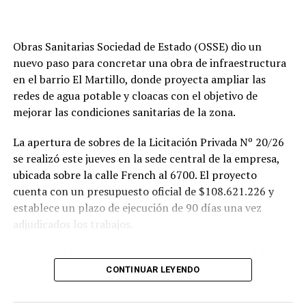
Obras Sanitarias Sociedad de Estado (OSSE) dio un
nuevo paso para concretar una obra de infraestructura
en el barrio El Martillo, donde proyecta ampliar las
redes de agua potable y cloacas con el objetivo de
mejorar las condiciones sanitarias de la zona.
La apertura de sobres de la Licitación Privada Nº 20/26
se realizó este jueves en la sede central de la empresa,
ubicada sobre la calle French al 6700. El proyecto
cuenta con un presupuesto oficial de $108.621.226 y
establece un plazo de ejecución de 90 días una vez
adjudicados los trabajos.
Según se informó, las tareas previstas para la red de
agua potable incluyen la colocación de unos 355 metros
CONTINUAR LEYENDO
de cañerías de PVC, la instalación de válvulas y la
ejecución de 29 conexiones domiciliarias. Los trabajos se