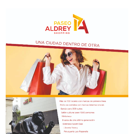
Asimismo, se realizará el Taller de Escritura Expresiva
coordinado por Sandra López Maidana, los miércoles de
10 a 12 en la Biblioteca de Autores Marplatenses,
ubicada en el primer piso del edificio.
Actividades en el marco del Mes de la Niñez
En relación al Ciclo Mes de la Niñez, este viernes 7 de
agosto a las 17:30 se presentarán “Los cuentos de
Charo” y la narración de poesías populares infantiles a
cargo de María del Rosario Gerez Martínez.
En tanto, el viernes 21 a las 17:30 se desarrollará “El
Cerebro Mágico: construyendo preguntas, respuestas y
circuitos”, a cargo de María Paula Algote. Se trata de un
taller práctico de arte, ciencia y tecnología en el que al
finalizar cada participante se lleva su propia creación
terminada. Es una actividad arancelada (incluye
materiales) destinada a niños a partir de los 6 años.