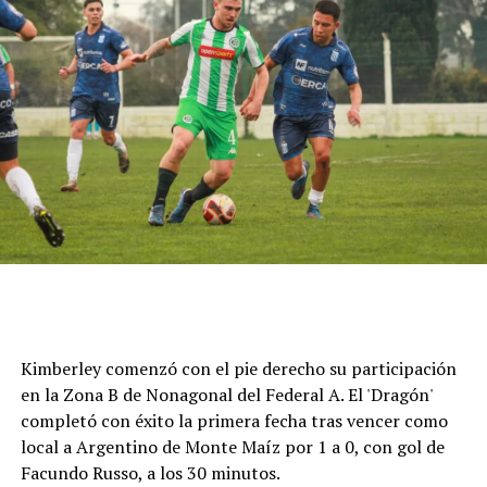
Cómo funciona el Power Ranking de la Fórmula 1
Esta clasificación funciona a través de un panel de cinco
expertos que luego de cada Gran Premio de la F1 asigna
una calificación individual a cada piloto según su
actuación a lo largo de todo el fin de semana, por lo que
Kimberley comenzó con el pie derecho su participación
incluye también la clasificación previa y, en caso de
en la Zona B de Nonagonal del Federal A. El 'Dragón'
tener, las carreras sprint.
completó con éxito la primera fecha tras vencer como
local a Argentino de Monte Maíz por 1 a 0, con gol de
Este análisis tiene la premisa de dejar de lado el
Facundo Russo, a los 30 minutos.
potencial del auto en la calificación de los pilotos, por lo