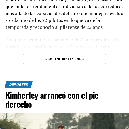
que mide los rendimientos individuales de los corredores
más allá de las capacidades del auto que manejan, evaluó
a cada uno de los 22 pilotos en lo que va de la
temporada y reconoció al pilarense de 23 años.
Colapinto acumuló un promedio de 7 puntos sobre 10
posibles y se estableció en el 10º puesto de la tabla
general, igualado en puntaje con el francés Isack Hadjar,
CONTINUAR LEYENDO
que logró estabilidad con la compleja segunda butaca de
Red Bull.
Las actuaciones del pilarense en la primera parte del
DEPORTES
año elevaron las expectativas, ya que logró sumar
Kimberley arrancó con el pie
puntos en seis de las once carreras que se disputaron,
con un total de 19 unidades que lo ubican en el 12º
derecho
lugar en el campeonato.