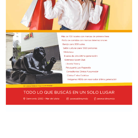
Boca, por su parte, no vive una crisis tan aguda en
términos de resultados, pero sí atraviesa un tramo que
genera preocupación por la falta de solidez y
continuidad en el juego. El arranque del ciclo de Rodolfo
Arruabarrena había sido alentador: el equipo logró la
clasificación a los octavos de final de la Copa Argentina
tras vencer 2-0 a Sarmiento de Junín y obtuvo un
triunfo 1-0 ante O’Higgins de Chile en la ida de los
octavos de la Copa Sudamericana, en la Bombonera.
Sin embargo, el envión inicial se frenó de golpe. En la
primera fecha del Torneo Clausura, Boca sufrió una dura
goleada 3-0 como visitante de Deportivo Riestra, un
resultado que golpeó la confianza del plantel y abrió
interrogantes sobre el funcionamiento colectivo. A eso
se sumó una serie sudamericana mucho más complicada
de lo previsto: el Xeneize terminó sufriendo para