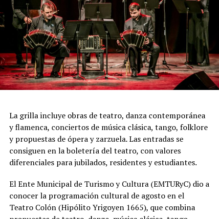
perfectamente sincronizadas convierten cada cuadro en
una demostración de virtuosismo, sensibilidad y trabajo
colectivo.
"Queremos que quienes todavía no conocen Tango
Furia descubran por qué el tango puede emocionar a
todas las generaciones. Y que quienes ya vivieron una de
nuestras funciones tengan ganas de volver, porque cada
presentación renueva la experiencia. Detrás de cada
función hay meses de ensayo y un enorme trabajo en
La grilla incluye obras de teatro, danza contemporánea
equipo para emocionar y sorprender al
y flamenca, conciertos de música clásica, tango, folklore
público", expresa Emmanuel Marín.
y propuestas de ópera y zarzuela. Las entradas se
consiguen en la boletería del teatro, con valores
diferenciales para jubilados, residentes y estudiantes.
Con más de 20 años de trayectoria, Tango Furia fue
El Ente Municipal de Turismo y Cultura (EMTURyC) dio a
distinguida con los Premios Estrella de Mar 2024 y
conocer la programación cultural de agosto en el
2026 como Mejor Espectáculo de Danza y con el Premio
Teatro Colón (Hipólito Yrigoyen 1665), que combina
Faro de Oro 2024. Además, Emmanuel Marín y Lola
propuestas de teatro, danza, música clásica, tango,