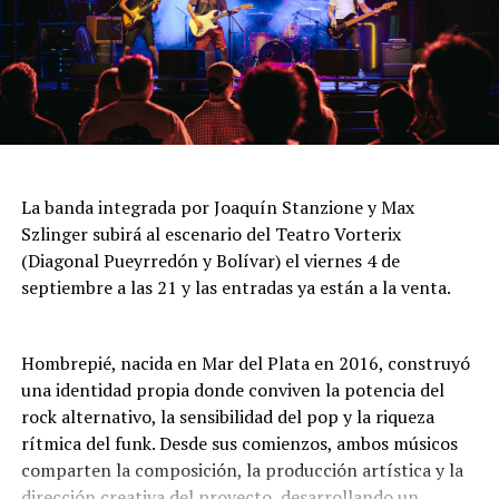
Sarandon y Maximiliano Soria, con asistencia técnica y
en Sol mayor, la Sonata Op. 109 en Mi mayor y la Sonata
diseño de luces de Juan Manuel Alías.
“Appassionata” Op. 57 en Fa menor. Entrada general:
$20.000. Jubilados, residentes y estudiantes: $15.000.
Una propuesta que combina precisión, emoción y una
cuidada puesta escénica, capaz de sorprender tanto a
Jueves 6 a las 21: “Dejando huella para que lo nuestro
quienes siguen el tango desde siempre como a quienes
nunca muera”
se acercan por primera vez.
La agrupación Luna Cautiva celebra su tercer
La banda integrada por Joaquín Stanzione y Max
aniversario con una noche de folklore que combina
Szlinger subirá al escenario del Teatro Vorterix
música, danza y tradición. La propuesta incluye una
(Diagonal Pueyrredón y Bolívar) el viernes 4 de
fiesta de pañuelos en la que se comparten recuerdos,
septiembre a las 21 y las entradas ya están a la venta.
abrazos y el sentimiento por las danzas nativas. Entrada
general: $16.000. Jubilados, residentes y estudiantes:
$12.000.
Hombrepié, nacida en Mar del Plata en 2016, construyó
una identidad propia donde conviven la potencia del
Viernes 7 a las 20: “Con alma española y algo más”
rock alternativo, la sensibilidad del pop y la riqueza
rítmica del funk. Desde sus comienzos, ambos músicos
Espectáculo de canción, copla española, flamenco y
comparten la composición, la producción artística y la
más, en el que la cantante Mariela Deanes interpreta
dirección creativa del proyecto, desarrollando un