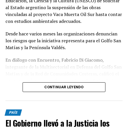
Educación, la Ciencia y la Cultura (UNESCO) de solicitar
al Estado argentino la suspensión de las obras
vinculadas al proyecto Vaca Muerta Oil Sur hasta contar
con estudios ambientales adecuados.
Desde hace varios meses las organizaciones denuncian
los riesgos que la iniciativa representa para el Golfo San
Matías y la Península Valdés.
En diálogo con Encuentro, Fabricio Di Giacomo,
integrante de la Multisectorial en Defensa del Golfo San
Matías y de la Red de Comunidades Costeras, calificó el
pronunciamiento como “un gran logro” y destacó el
trabajo articulado entre organizaciones ambientales,
CONTINUAR LEYENDO
científicos y comunidades para llevar la preocupación
ante organismos internacionales.
PAÍS
Según explicó, durante los últimos meses distintas
El Gobierno llevó a la Justicia los
organizaciones presentaron documentación, informes
científicos y campañas de firmas ante la UNESCO para