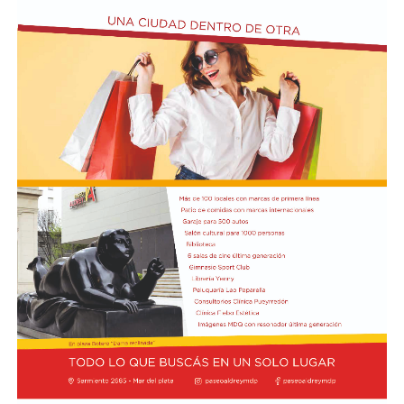
quinquies, 184, 226, 238 y 239 del Código Penal).
Finalmente, sostuvo que la intervención de la UNESCO
Según la denuncia, durante la manifestación de
representa un respaldo internacional a los reclamos que
organizaciones sociales, sindicales y políticas en las
las comunidades costeras vienen realizando desde el
inmediaciones del Senado, un grupo de manifestantes
inicio del proyecto y expresó su expectativa de que el
arrojó piedras, escombros y otros objetos contundentes
pronunciamiento contribuya a una revisión más
contra los efectivos de las fuerzas federales de seguridad
profunda de sus impactos ambientales antes de que las
apostados en el lugar, y que se rompieron baldosas y
obras continúen. Radio Encuentro de Viedma
bancos públicos para usarlos como proyectiles. También
se registraron daños en estructuras edilicias y en
vehículos policiales.
El Ministerio de Seguridad Nacional solicitó al juzgado
que ordene preservar los registros fílmicos de los
hechos, que se libre oficio al Gobierno porteño y al
Congreso para que informen la totalidad de los daños y
el perjuicio económico, y adelantó que se encuentra
evaluando aportar elementos de prueba adicionales
para la investigación.