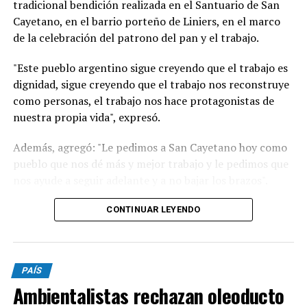
tradicional bendición realizada en el Santuario de San
Cayetano, en el barrio porteño de Liniers, en el marco
de la celebración del patrono del pan y el trabajo.
"Este pueblo argentino sigue creyendo que el trabajo es
dignidad, sigue creyendo que el trabajo nos reconstruye
como personas, el trabajo nos hace protagonistas de
nuestra propia vida", expresó.
Además, agregó: "Le pedimos a San Cayetano hoy como
pueblo que nos dé más y mejor trabajo y le pedimos que
nos ayude a seguir adelante y a no bajar los brazos".
"Un signo de esperanza es verlos a todos ustedes
CONTINUAR LEYENDO
trabajadores que de manera dedicada comprometida
están aquí con sus herramientas, con el fruto de su
trabajo con sus manos con su corazón queriendo
PAÍS
reconstruir seguramente la vida de su familia y la de
Ambientalistas rechazan oleoducto
nuestro país. Cuando decimos que recibimos la