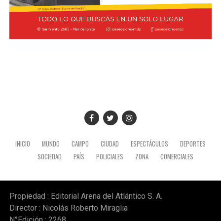
INICIO
MUNDO
CAMPO
CIUDAD
ESPECTÁCULOS
DEPORTES
SOCIEDAD
PAÍS
POLICIALES
ZONA
COMERCIALES
Propiedad : Editorial Arena del Atlántico S. A.
Director : Nicolás Roberto Miraglia
N°Edición : 2268