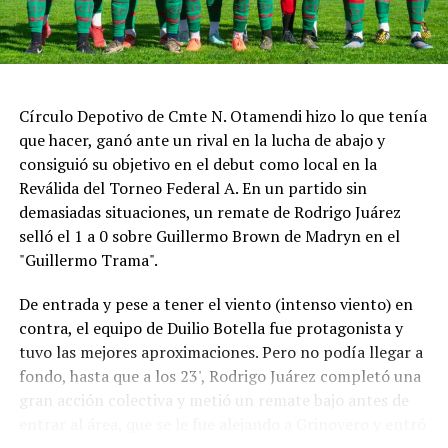
después del impacto. Tras el relanzamiento, Marcelo
Ciarrocchi se adueñó de la punta, seguido por Ponce de
León y Morillo. A quince minutos del final, Ciarrocchi
continuaba al frente, mientras Facundo Aldrighetti,
Círculo Depotivo de Cmte N. Otamendi hizo lo que tenía
autor de la pole position, marchaba sexto y Matías Rossi
que hacer, ganó ante un rival en la lucha de abajo y
séptimo.
consiguió su objetivo en el debut como local en la
Poco después los comisarios deportivos abrieron una
Reválida del Torneo Federal A. En un partido sin
investigación por un posible arranque en falso de
demasiadas situaciones, un remate de Rodrigo Juárez
Ciarrocchi y finalmente le aplicaron una penalización de
selló el 1 a 0 sobre Guillermo Brown de Madryn en el
pase y siga por boxes.
"Guillermo Trama".
La sanción cambió el desarrollo de la final: cuando
De entrada y pese a tener el viento (intenso viento) en
Ciarrocchi ingresó a cumplirla, Ponce de León heredó la
contra, el equipo de Duilio Botella fue protagonista y
punta, con Vivian segundo y Morillo tercero. En los
tuvo las mejores aproximaciones. Pero no podía llegar a
minutos finales, Vivian recuperó terreno y arribó a la
fondo, hasta que a los 23', Rodrigo Juárez completó una
última vuelta prácticamente pegado al vehículo del
gran acción colectiva y metió un remate bajo antes de
puntero.
entrar al área, que se le fue alejando a Grinovero y entró