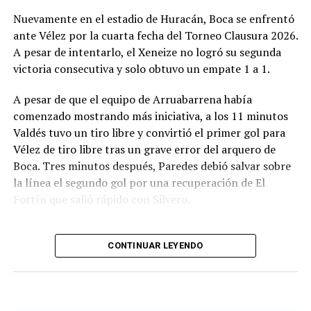
buscar algo en dos fechas como visitante, frente a
Nuevamente en el estadio de Huracán, Boca se enfrentó
Deportivo Rincón el miércoles y luego en San Luis ante
ante Vélez por la cuarta fecha del Torneo Clausura 2026.
Juventud Unida Universitario.
A pesar de intentarlo, el Xeneize no logró su segunda
victoria consecutiva y solo obtuvo un empate 1 a 1.
Síntesis
A pesar de que el equipo de Arruabarrena había
Círculo Deportivo (1): Pedro Fernández; Julián Vílchez,
comenzado mostrando más iniciativa, a los 11 minutos
Facundo Rojas, Jano Martínez y Rodrigo Torres; Joaquín
Valdés tuvo un tiro libre y convirtió el primer gol para
Bassani, Francisco Grahl, Ramiro Banchio y Marco
Vélez de tiro libre tras un grave error del arquero de
Campagnaro; Rodrigo Juárez y Vicente Barberini. DT:
Boca. Tres minutos después, Paredes debió salvar sobre
Duilio Botella.
la línea el segundo gol por una recuperación de El
Fortín que salió rápido con Silvero.
Cambios: ST 13' Simón Buscaglia por Barberini, 19'
Leandro Piñeyro por Banchio y 35' Martín Gómez,
Ante la situación para el equipo de La Boca, buscaron
Branco Castelli y Ciro Rius por Torres, Campagnaro y
terminar la primera parte con un empate. Fue así como
CONTINUAR LEYENDO
Juárez.
al llegar a los 38 minutos, Ascacibar apareció para
atrapar un rebote que había intentado Merentiel y darle
Guillermo Brown (0): Agustín Grinovero; Mateo Conde,
el 1 a 1 a su equipo. De esta forma, el entretiempo llegó
Renzo Paparelli, Rodrigo Díaz y Emanuel Moreno;