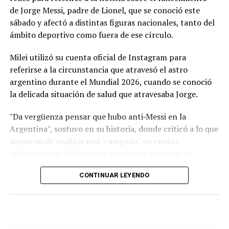
uruguayos; y en el país trasandino en 555.553 pesos
de Jorge Messi, padre de Lionel, que se conoció este
chilenos.
sábado y afectó a distintas figuras nacionales, tanto del
ámbito deportivo como fuera de ese círculo.
Remuneración por ocupación
Milei utilizó su cuenta oficial de Instagram para
El relevamiento aporta información sobre los
salarios
referirse a la circunstancia que atravesó el astro
de referencia
en cada país para distintos roles
argentino durante el Mundial 2026, cuando se conoció
laborales:
la delicada situación de salud que atravesaba Jorge.
Operario industrial:
1.500.000 pesos argentinos;
"Da vergüenza pensar que hubo anti‑Messi en la
27.000 pesos uruguayos; y 600.000 pesos
Argentina", sostuvo en su historia, donde criticó a lo que
chilenos.
acusaron de realizar una "campaña" en contra
del capitán de la Selección argentina mientras se
Empleado administrativo:
1.800.000 pesos
disputaba la máxima competición del fútbol.
argentinos; 35.000 pesos uruguayos; y 590.300
CONTINUAR LEYENDO
pesos chilenos.
Programador Junior:
1.800.000 pesos
argentinos; 60.000 pesos uruguayos; y 945.900
pesos chilenos.