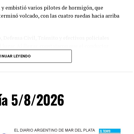
a y embistió varios pilotes de hormigón, que
terminó volcado, con las cuatro ruedas hacia arriba
 Defensa Civil, Tránsito y efectivos policiales
lugar. Al llegar, constataron que el conductor,
entaba lesiones.
INUAR LEYENDO
día 5/8/2026