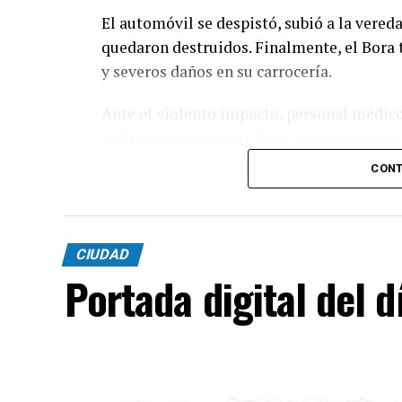
El automóvil se despistó, subió a la vered
quedaron destruidos. Finalmente, el Bora 
y severos daños en su carrocería.
Ante el violento impacto, personal médico,
realizaron un importabnte ioperativo en el 
había logrado salir del vehículo y no pres
CONT
CIUDAD
Portada digital del 