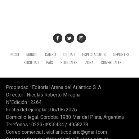
INICIO
MUNDO
CAMPO
CIUDAD
ESPECTÁCULOS
DEPORTES
SOCIEDAD
PAÍS
POLICIALES
ZONA
COMERCIALES
Propiedad : Editorial Arena del Atlántico S. A.
Director : Nicolás Roberto Miraglia
N°Edición : 2264
Fecha del ejemplar : 06/08/2026
Domicilio legal: Córdoba 1980 Mar del Plata, Argentina
Teléfonos : 0223-4956434 / 4958278
Correo comercial :
elatlanticodiario@gmail.com