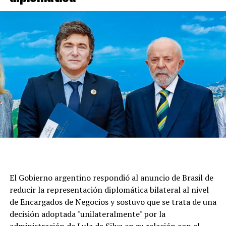
A su vez, el funcionario nacional afirmó que Lula "ha
proferido insultos" a Javier Milei "que no fueron
contestados".
"Las reacciones argentinas nunca fueron a nivel
diplomático. Nos informaron, a cinco días de que
Nicolás Maduro fuera retirado del poder en Venezuela,
que Brasil dejaba la representación nuestra en ese país,
cuando la Argentina tenía ciudadanos presos políticos
en riesgo de vida", sostuvo Quirno.
En esa línea, siguió: "Eso fue resultado de la foto que
reposteó Lula con Maduro y se nos informó que, por esa
razón, nos retiraban la representación de Venezuela.
El Gobierno argentino respondió al anuncio de Brasil de
Eso es mucho más grave que cualquier cosa que haya
reducir la representación diplomática bilateral al nivel
ocurrido hasta ese momento y marca el modo en que la
de Encargados de Negocios y sostuvo que se trata de una
Argentina viene manejando este tema".
decisión adoptada "unilateralmente" por la