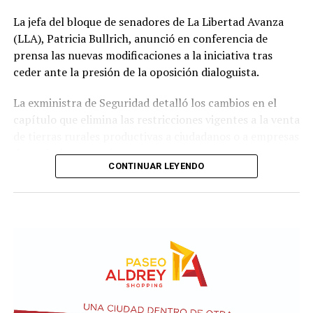
La jefa del bloque de senadores de La Libertad Avanza
(LLA), Patricia Bullrich, anunció en conferencia de
prensa las nuevas modificaciones a la iniciativa tras
ceder ante la presión de la oposición dialoguista.
La exministra de Seguridad detalló los cambios en el
capítulo que elimina las restricciones vigentes a la venta
de tierras rurales productivas a ciudadanos o a empresas
de capitales extranjeros.
CONTINUAR LEYENDO
Según el nuevo dictamen, se establece un tope de 25%
de la superficie nacional y provincial a la posibilidad de
que personas físicas o jurídicas extranjeras puedan
adquirir tierras productivas.
Por otro lado, la iniciativa introduce un agregado sobre
el artículo 4 de Ley N° 21.499 relacionada a las
expropiaciones.