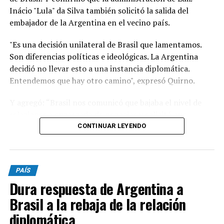
Inácio "Lula" da Silva también solicitó la salida del
embajador de la Argentina en el vecino país.
"Es una decisión unilateral de Brasil que lamentamos.
Son diferencias políticas e ideológicas. La Argentina
decidió no llevar esto a una instancia diplomática.
Entendemos que hay otro camino", expresó Quirno.
Y agregó: “Brasil nos comunicó que bajaba el nivel de
relaciones a encargado de negocios y solicitó que
nuestro embajador en Brasilia (Daniel Raimondi) se
CONTINUAR LEYENDO
retire”.
"Lamentable que se quejen de injerencias en procesos
PAÍS
electorales cuando el presidente de Brasil visitó, previo
Dura respuesta de Argentina a
a los comicios del año pasado, a Cristina Kirchner en su
prisión domiciliaria y no hubo de nuestra parte ningún
Brasil a la rebaja de la relación
tipo de problemas ni quejas. Son las reglas del juego",
diplomática
aseveró.