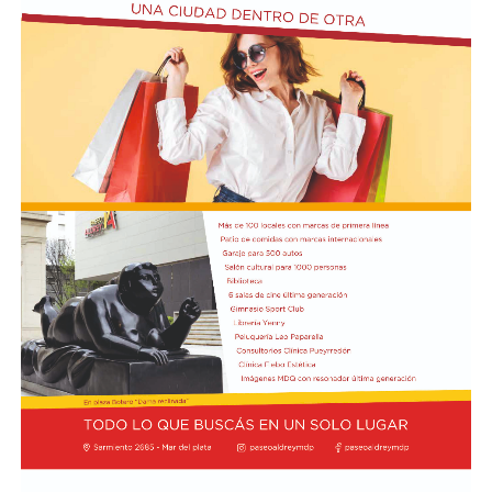
durante las últimas horas de la joven. Las autoridades
trabajan con las imágenes de las cámaras de seguridad y
los testimonios de las personas que tuvieron algún
contacto con ella antes del terrible desenlace.
El presidente Javier Milei recibió el título de Doctor
Honoris Cau
sa.
Previamente, Milei participó del acto de juramentación
y toma de mando de la presidenta de Perú, Keiko
Fujimori, realizado en el Congreso de ese país, en el
marco de su visita oficial a Lima.
El presidente viajó acompañado por una comitiva
integrada por el canciller Pablo Quirno y la secretaria
general de la Presidencia, Karina Milei.
La actividad formó parte de la agenda oficial del