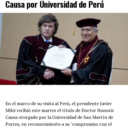
Causa por Universidad de Perú
siguen con el operativo de emergencia. Los equipos de
rescate y protección civil trabajan coordinados para
asegurar zonas peligrosas y asistir a los vecinos, en
tanto la población permanece expectante por posibles
réplicas.
En el marco de su visita al Perú, el presidente Javier
Milei recibió este martes el título de Doctor Honoris
Causa otorgado por la Universidad de San Martín de
Porres, en reconocimiento a su "compromiso con el