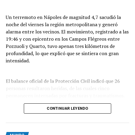
Un terremoto en Nápoles de magnitud 4,7 sacudió la
noche del viernes la región metropolitana y generó
alarma entre los vecinos. El movimiento, registrado a las
19:46 y con epicentro en los Campos Flégreos entre
Pozzuoli y Quarto, tuvo apenas tres kilómetros de
profundidad, lo que explicó que se sintiera con gran
intensidad.
El balance oficial de la Protección Civil indicó que 26
personas resultaron heridas, de las cuales cinco
permanecen internadas por fracturas y traumatismos.
Además, por daños en distintos inmuebles se evacuó de
CONTINUAR LEYENDO
forma preventiva a unas 300 personas,
mayoritariamente residentes de Pozzuoli, la localidad
que sufrió el mayor impacto del sismo.