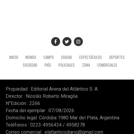
mandatario en territorio peruano, donde también
mantuvo encuentros institucionales con autoridades
locales.
INICIO
MUNDO
CAMPO
CIUDAD
ESPECTÁCULOS
DEPORTES
SOCIEDAD
PAÍS
POLICIALES
ZONA
COMERCIALES
Propiedad : Editorial Arena del Atlántico S. A.
Director : Nicolás Roberto Miraglia
N°Edición : 2266
Fecha del ejemplar : 07/08/2026
Domicilio legal: Córdoba 1980 Mar del Plata, Argentina
Teléfonos : 0223-4956434 / 4958278
Correo comercial :
elatlanticodiario@gmail.com