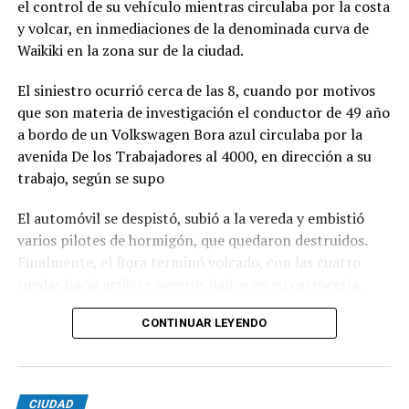
el control de su vehículo mientras circulaba por la costa
y volcar, en inmediaciones de la denominada curva de
Waikiki en la zona sur de la ciudad.
El siniestro ocurrió cerca de las 8, cuando por motivos
que son materia de investigación el conductor de 49 año
a bordo de un Volkswagen Bora azul circulaba por la
avenida De los Trabajadores al 4000, en dirección a su
trabajo, según se supo
El automóvil se despistó, subió a la vereda y embistió
varios pilotes de hormigón, que quedaron destruidos.
Finalmente, el Bora terminó volcado, con las cuatro
ruedas hacia arriba y severos daños en su carrocería.
Ante el violento impacto, personal médico, Defensa
CONTINUAR LEYENDO
Civil, Tránsito y efectivos policiales realizaron un
importabnte ioperativo en el lugar. Al llegar,
constataron que el conductor, había logrado salir del
CIUDAD