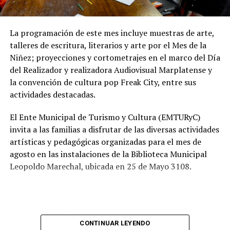
preservar las napas de agua subterránea, además de
mejorar las condiciones de higiene y salubridad para los
vecinos.
La programación de este mes incluye muestras de arte,
talleres de escritura, literarios y arte por el Mes de la
Tras la apertura de sobres, el expediente continuará su
Niñez; proyecciones y cortometrajes en el marco del Día
recorrido administrativo con la intervención de la
del Realizador y realizadora Audiovisual Marplatense y
Comisión de Estudio de Ofertas y Adjudicación, que
la convención de cultura pop Freak City, entre sus
tendrá a su cargo la evaluación de las propuestas
actividades destacadas.
presentadas por las empresas interesadas en ejecutar la
obra.
El Ente Municipal de Turismo y Cultura (EMTURyC)
invita a las familias a disfrutar de las diversas actividades
artísticas y pedagógicas organizadas para el mes de
agosto en las instalaciones de la Biblioteca Municipal
Leopoldo Marechal, ubicada en 25 de Mayo 3108.
La agenda comienza con la Muestra de Arte “Sábados
Culturales”, a cargo del grupo Cul Mardel, que se podrá
CONTINUAR LEYENDO