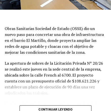
Obras Sanitarias Sociedad de Estado (OSSE) dio un
nuevo paso para concretar una obra de infraestructura
en el barrio El Martillo, donde proyecta ampliar las
redes de agua potable y cloacas con el objetivo de
mejorar las condiciones sanitarias de la zona.
La apertura de sobres de la Licitación Privada Nº 20/26
se realizó este jueves en la sede central de la empresa,
ubicada sobre la calle French al 6700. El proyecto
cuenta con un presupuesto oficial de $108.621.226 y
establece un plazo de ejecución de 90 días una vez
adjudicados los trabajos.
Según se informó, las tareas previstas para la red de
agua potable incluyen la colocación de unos 355 metros
CONTINUAR LEYENDO