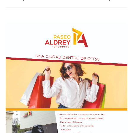
visitar del 3 al 14 de agosto de manera gratuita.
Asimismo, se realizará el Taller de Escritura Expresiva
coordinado por Sandra López Maidana, los miércoles de
10 a 12 en la Biblioteca de Autores Marplatenses,
ubicada en el primer piso del edificio.
Actividades en el marco del Mes de la Niñez
En relación al Ciclo Mes de la Niñez, este viernes 7 de
agosto a las 17:30 se presentarán “Los cuentos de
Charo” y la narración de poesías populares infantiles a
cargo de María del Rosario Gerez Martínez.
En tanto, el viernes 21 a las 17:30 se desarrollará “El
Cerebro Mágico: construyendo preguntas, respuestas y
circuitos”, a cargo de María Paula Algote. Se trata de un
taller práctico de arte, ciencia y tecnología en el que al
finalizar cada participante se lleva su propia creación