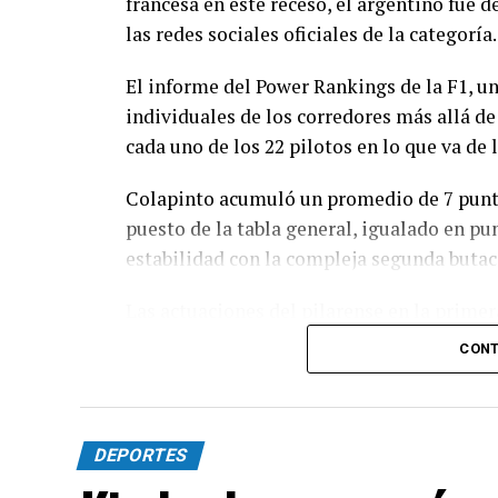
francesa en este receso, el argentino fue 
las redes sociales oficiales de la categoría.
El informe del Power Rankings de la F1, u
individuales de los corredores más allá de
cada uno de los 22 pilotos en lo que va de
Colapinto acumuló un promedio de 7 puntos
puesto de la tabla general, igualado en pun
estabilidad con la compleja segunda butac
Las actuaciones del pilarense en la primer
logró sumar puntos en seis de las once car
CONT
unidades que lo ubican en el 12º lugar en
DEPORTES