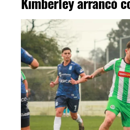
Kimberley arrancó co
Cómo funciona el Power Ranking de la Fó
Esta clasificación funciona a través de un
Premio de la F1 asigna una calificación ind
de todo el fin de semana, por lo que incluye
las carreras sprint.