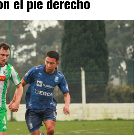
n el pie derecho
rmula 1
 panel de cinco expertos que luego de cada Gran
ividual a cada piloto según su actuación a lo largo
 también la clasificación previa y, en caso de tener,