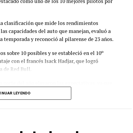
destacado como uno de los 10 mejores pilotos por
na clasificación que mide los rendimientos
 las capacidades del auto que manejan, evaluó a
 la temporada y reconoció al pilarense de 23 años.
 sobre 10 posibles y se estableció en el 10º
taje con el francés Isack Hadjar, que logró
a de Red Bull.
a parte del año elevaron las expectativas, ya que
reras que se disputaron, con un total de 19
INUAR LEYENDO
 el campeonato.