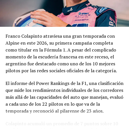
En los fundamentos de la resolución se señala que la
complejidad y trascendencia de la solicitud hacen
necesario un estudio integral de la documentación
presentada, especialmente por tratarse de una
Franco Colapinto atraviesa una gran temporada con
modificación vinculada a la composición societaria de la
Alpine en este 2026, su primera campaña completa
empresa que obtuvo la concesión.
como titular en la Fórmula 1. A pesar del complicado
momento de la escudería francesa en este receso, el
La novedad se conoce mientras la concesión del Minella
argentino fue destacado como uno de los 10 mejores
continúa envuelta en una delicadísima situación
pilotos por las redes sociales oficiales de la categoría.
jurídica. El proceso mediante el cual Minella Stadium
resultó adjudicataria es objeto de una investigación que
El informe del Power Rankings de la F1, una clasificación
busca determinar si existieron irregularidades en la
que mide los rendimientos individuales de los corredores
licitación impulsada por el Municipio.
más allá de las capacidades del auto que manejan, evaluó
a cada uno de los 22 pilotos en lo que va de la
La causa, que avanza en la Justicia, derivó en
temporada y reconoció al pilarense de 23 años.
cuestionamientos de distintos sectores políticos y en
presentaciones impulsadas por organizaciones civiles,
Colapinto acumuló un promedio de 7 puntos sobre 10
que pusieron bajo la lupa tanto el proceso licitatorio