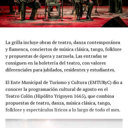
"Queremos que quienes todavía no conocen Tango
Furia descubran por qué el tango puede emocionar a
todas las generaciones. Y que quienes ya vivieron una de
nuestras funciones tengan ganas de volver, porque cada
presentación renueva la experiencia. Detrás de cada
función hay meses de ensayo y un enorme trabajo en
La grilla incluye obras de teatro, danza contemporánea
equipo para emocionar y sorprender al
y flamenca, conciertos de música clásica, tango, folklore
público", expresa Emmanuel Marín.
y propuestas de ópera y zarzuela. Las entradas se
consiguen en la boletería del teatro, con valores
diferenciales para jubilados, residentes y estudiantes.
Con más de 20 años de trayectoria, Tango Furia fue
El Ente Municipal de Turismo y Cultura (EMTURyC) dio a
distinguida con los Premios Estrella de Mar 2024 y
conocer la programación cultural de agosto en el
2026 como Mejor Espectáculo de Danza y con el Premio
Teatro Colón (Hipólito Yrigoyen 1665), que combina
Faro de Oro 2024. Además, Emmanuel Marín y Lola
propuestas de teatro, danza, música clásica, tango,
Gutiérrez Rey obtuvieron el subcampeonato en el
folklore y espectáculos líricos a lo largo de todo el mes.
Mundial de Tango de Buenos Aires.
La compañía también llevó su espectáculo al exterior