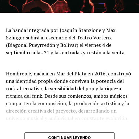
cuidada puesta escénica, capaz de sorprender tanto a
Jueves 6 a las 21: “Dejando huella para que lo nuestro
quienes siguen el tango desde siempre como a quienes
nunca muera”
se acercan por primera vez.
La agrupación Luna Cautiva celebra su tercer
La banda integrada por Joaquín Stanzione y Max
aniversario con una noche de folklore que combina
Szlinger subirá al escenario del Teatro Vorterix
música, danza y tradición. La propuesta incluye una
(Diagonal Pueyrredón y Bolívar) el viernes 4 de
fiesta de pañuelos en la que se comparten recuerdos,
septiembre a las 21 y las entradas ya están a la venta.
abrazos y el sentimiento por las danzas nativas. Entrada
general: $16.000. Jubilados, residentes y estudiantes:
$12.000.
Hombrepié, nacida en Mar del Plata en 2016, construyó
una identidad propia donde conviven la potencia del
Viernes 7 a las 20: “Con alma española y algo más”
rock alternativo, la sensibilidad del pop y la riqueza
rítmica del funk. Desde sus comienzos, ambos músicos
Espectáculo de canción, copla española, flamenco y
comparten la composición, la producción artística y la
más, en el que la cantante Mariela Deanes interpreta
dirección creativa del proyecto, desarrollando un
baladas, canciones y coplas del repertorio de grandes
universo musical y audiovisual en constante evolución.
artistas de España, incursiona en el tango argentino y
rinde homenaje al recordado Sandro, con cuadros
Lo que pasaba mientras dormías representa el primer
flamencos de cante y baile y un cierre a toda rumba.
CONTINUAR LEYENDO