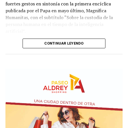
Quirno afirmó en conferencia de prensa
fuertes gestos en sintonía con la primera encíclica
que Argentina decidió no llevar el conflicto a una
publicada por el Papa en mayo último, Magnifica
instancia diplomática mayor. El funcionario sostuvo que
Humanitas, con el subtítulo “Sobre la custodia de la
existían otros caminos para preservar el vínculo entre
persona humana en el tiempo de la inteligencia
ambos países socios.
artificial”.
El desarrollo de este ejercicio militar en la costa
CONTINUAR LEYENDO
bonaerense marcará la continuidad de la cooperación
En el documento, el Papa advierte contra las ideologías
técnica entre las fuerzas, más allá del distanciamiento
que miden el valor del ser humano solo por
político entre los mandatarios.
productividad o eficiencia. Denuncia la explotación
silenciosa detrás de la economía digital y defiende la
primacía del trabajo humano por encima del capital y
los algoritmos. También critica la concentración de
datos, infraestructura y algoritmos en pocas manos y
dice que un orden justo debe proteger a los más frágiles
y evitar la brecha de exclusión.
En Magnifica Humanitas, León XIV plantea un Estado
presente, capaz de orientar la economía hacia el bien