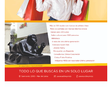
común. Reivindica la dignidad inalienable de las
personas en situación de vulnerabilidad o exclusión y
promueve la cultura de la negociación y el diálogo
fraterno.
“El Santo Padre León XIV realizará un Viaje Apostólico
a Uruguay, Argentina y Perú del 6 al 17 de noviembre
2026, aceptando la invitación de los Jefes de Estado y de
las autoridades eclesiásticas de esos respectivos países”,
confirmó la noticia mundial el director de la Sala de
Prensa de Santa Sede, Matteo Bruni, como publicó el
sitio Vatican News.
La agenda del Papa en la región comenzará en Uruguay
con visitas a Montevideo, Paysandú y Florida del 6 al 8
de noviembre.