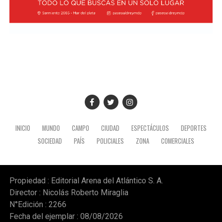
general de la Presidencia, Karina Milei.
La actividad formó parte de la agenda oficial del
mandatario en territorio peruano, donde también
mantuvo encuentros institucionales con autoridades
locales.
INICIO
MUNDO
CAMPO
CIUDAD
ESPECTÁCULOS
DEPORTES
SOCIEDAD
PAÍS
POLICIALES
ZONA
COMERCIALES
Propiedad : Editorial Arena del Atlántico S. A.
Director : Nicolás Roberto Miraglia
N°Edición : 2266
Fecha del ejemplar : 08/08/2026