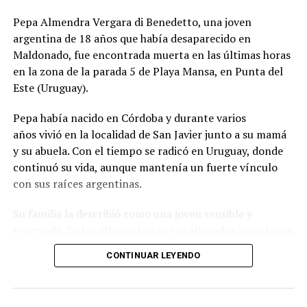
presentaran peligro inminente para quienes viven en la
Pepa Almendra Vergara di Benedetto, una joven
zona.
argentina de 18 años que había desaparecido en
El ministro de Protección Civil, Nello Musumeci, advirtió
Maldonado, fue encontrada muerta en las últimas horas
sobre la continuidad de la actividad sísmica y señaló que
en la zona de la parada 5 de Playa Mansa, en Punta del
“nuevos eventos de magnitud superior a 3 podrían
Este (Uruguay).
seguir produciéndose”. La declaración dejó en alerta a
Pepa había nacido en Córdoba y durante varios
las autoridades locales, que mantienen el monitoreo
años vivió en la localidad de San Javier junto a su mamá
para detectar réplicas y coordinar asistencia donde haga
y su abuela. Con el tiempo se radicó en Uruguay, donde
falta.
continuó su vida, aunque mantenía un fuerte vínculo
con sus raíces argentinas.
El episodio ocurrió en los Campos Flégreos, una extensa
Su familia la describió como una joven sensible y
caldera volcánica considerada la más grande de Europa,
reservada. En las últimas horas, sus allegados intentaron
un sector muy vigilado por su actividad subterránea. El
reconstruir qué pasó durante el lunes, cuando perdieron
INGV confirmó los datos del sismo y la poca
CONTINUAR LEYENDO
contacto con ella y comenzó una búsqueda que terminó
profundidad, factores que explican por qué el terremoto
con el hallazgo de su cuerpo en la costa de Punta del
en Nápoles se sintió con tanta claridad en barrios del
Este.
área metropolitana.