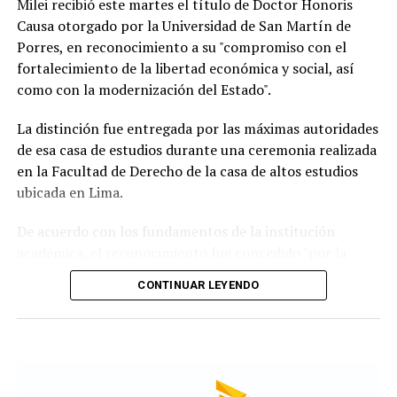
Milei recibió este martes el título de Doctor Honoris
Causa otorgado por la Universidad de San Martín de
Porres, en reconocimiento a su "compromiso con el
fortalecimiento de la libertad económica y social, así
Según la reconstrucción realizada por los
como con la modernización del Estado".
investigadores, Pepa había pasado la noche del lunes en
Maldonado y luego se había ido hacia Punta del Este.
La distinción fue entregada por las máximas autoridades
de esa casa de estudios durante una ceremonia realizada
Un chofer de ómnibus aportó información clave al
en la Facultad de Derecho de la casa de altos estudios
recordar que la había trasladado y permitió a los
ubicada en Lima.
investigadores seguir sus últimos movimientos.
De acuerdo con los fundamentos de la institución
Uno de los momentos que más llamó la atención
académica, el reconocimiento fue concedido "por la
durante la búsqueda fue el relato de una tía de la joven,
defensa de las ideas de la libertad" que impulsa el
quien contó que Pepa había sido vista en una situación
CONTINUAR LEYENDO
mandatario argentino y "por las reformas orientadas a
extraña antes de desaparecer.
la modernización del Estado" implementadas desde el
inicio de su gestión.
Según relató, la Policía llegó a pensar que podía estar
atravesando un episodio de confusión o delirio, aunque
la familia aseguró que no encontraba una explicación