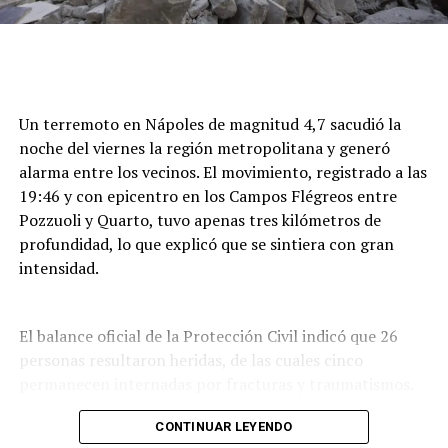
Un terremoto en Nápoles de magnitud 4,7 sacudió la
noche del viernes la región metropolitana y generó
alarma entre los vecinos. El movimiento, registrado a las
19:46 y con epicentro en los Campos Flégreos entre
Pozzuoli y Quarto, tuvo apenas tres kilómetros de
profundidad, lo que explicó que se sintiera con gran
intensidad.
El balance oficial de la Protección Civil indicó que 26
personas resultaron heridas, de las cuales cinco
permanecen internadas por fracturas y traumatismos.
Además, por daños en distintos inmuebles se evacuó de
CONTINUAR LEYENDO
forma preventiva a unas 300 personas,