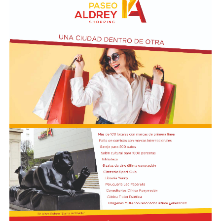
para lo ocurrido.
La investigación intenta ahora determinar qué sucedió
durante las últimas horas de la joven. Las autoridades
trabajan con las imágenes de las cámaras de seguridad y
los testimonios de las personas que tuvieron algún
contacto con ella antes del terrible desenlace.
El presidente Javier Milei recibió el título de Doctor
Honoris Cau
sa.
Previamente, Milei participó del acto de juramentación
y toma de mando de la presidenta de Perú, Keiko
Fujimori, realizado en el Congreso de ese país, en el
marco de su visita oficial a Lima.
El presidente viajó acompañado por una comitiva
integrada por el canciller Pablo Quirno y la secretaria