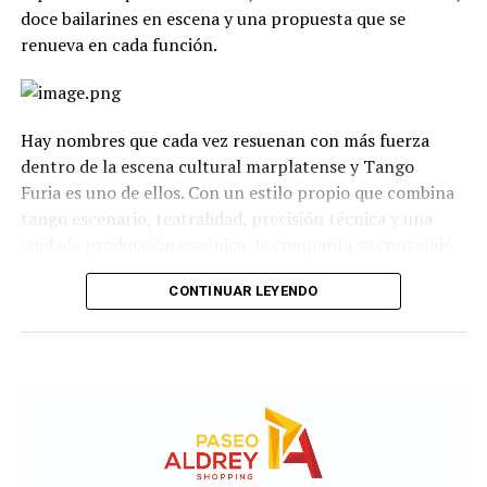
doce bailarines en escena y una propuesta que se
renueva en cada función.
Hay nombres que cada vez resuenan con más fuerza
dentro de la escena cultural marplatense y Tango
Furia es uno de ellos. Con un estilo propio que combina
tango escenario, teatralidad, precisión técnica y una
cuidada producción escénica, la compañía se consolidó
como uno de los grandes referentes del género en el
CONTINUAR LEYENDO
país.
La propuesta recorre diferentes universos, desde los
clásicos hasta versiones contemporáneas y electrónicas.
A través de cuadros grupales, dúos y escenas teatrales,
el espectáculo transita distintas emociones: el amor, la
pasión, los encuentros, las despedidas y toda la
intensidad que caracteriza al 2x4.