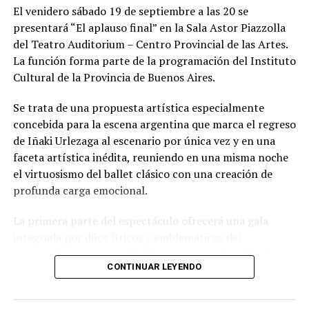
El venidero sábado 19 de septiembre a las 20 se
presentará “El aplauso final” en la Sala Astor Piazzolla
del Teatro Auditorium – Centro Provincial de las Artes.
La función forma parte de la programación del Instituto
Cultural de la Provincia de Buenos Aires.
Se trata de una propuesta artística especialmente
concebida para la escena argentina que marca el regreso
de Iñaki Urlezaga al escenario por única vez y en una
faceta artística inédita, reuniendo en una misma noche
el virtuosismo del ballet clásico con una creación de
profunda carga emocional.
La primera parte del espectáculo ofrecerá una gala
integrada por dúos líricos y emblemáticos del
repertorio universal del ballet, con una selección de
CONTINUAR LEYENDO
grandes clásicos que ponen en valor la excelencia
técnica e interpretativa de sus protagonistas.