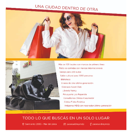
Incluye más de diez cambios de vestuario, un cuidado
diseño lumínico y escenas donde las diagonales, las
acrobacias, los firuletes y las coreografías
perfectamente sincronizadas convierten cada cuadro en
una demostración de virtuosismo, sensibilidad y trabajo
colectivo.
"Queremos que quienes todavía no conocen Tango
Furia descubran por qué el tango puede emocionar a
todas las generaciones. Y que quienes ya vivieron una de
nuestras funciones tengan ganas de volver, porque cada
presentación renueva la experiencia. Detrás de cada
función hay meses de ensayo y un enorme trabajo en
equipo para emocionar y sorprender al
público", expresa Emmanuel Marín.