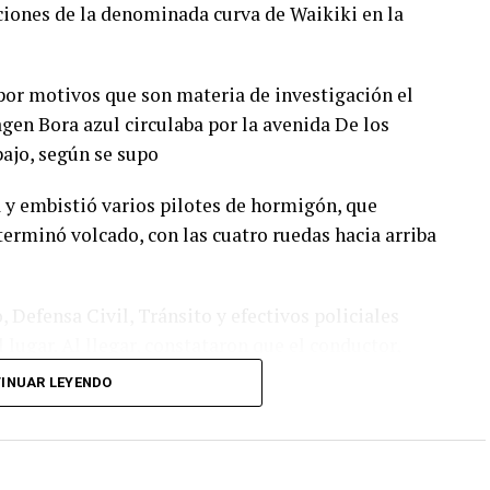
aciones de la denominada curva de Waikiki en la
o por motivos que son materia de investigación el
gen Bora azul circulaba por la avenida De los
bajo, según se supo
a y embistió varios pilotes de hormigón, que
terminó volcado, con las cuatro ruedas hacia arriba
 Defensa Civil, Tránsito y efectivos policiales
lugar. Al llegar, constataron que el conductor,
entaba lesiones.
INUAR LEYENDO