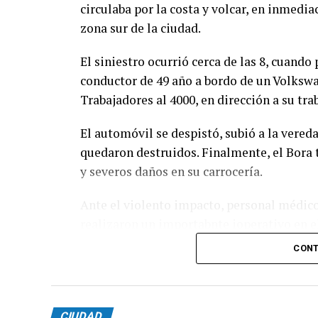
circulaba por la costa y volcar, en inmedi
zona sur de la ciudad.
El siniestro ocurrió cerca de las 8, cuand
conductor de 49 año a bordo de un Volkswa
Trabajadores al 4000, en dirección a su tra
El automóvil se despistó, subió a la vered
quedaron destruidos. Finalmente, el Bora 
y severos daños en su carrocería.
Ante el violento impacto, personal médico,
realizaron un importabnte ioperativo en el 
había logrado salir del vehículo y no pres
CONT
CIUDAD