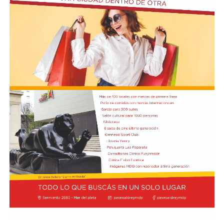
Finalmente, sostuvo que la intervención de la UNESCO
Según la denuncia, durante la manifestación de
representa un respaldo internacional a los reclamos que
organizaciones sociales, sindicales y políticas en las
las comunidades costeras vienen realizando desde el
inmediaciones del Senado, un grupo de manifestantes
inicio del proyecto y expresó su expectativa de que el
arrojó piedras, escombros y otros objetos contundentes
pronunciamiento contribuya a una revisión más
contra los efectivos de las fuerzas federales de seguridad
profunda de sus impactos ambientales antes de que las
apostados en el lugar, y que se rompieron baldosas y
obras continúen. Radio Encuentro de Viedma
bancos públicos para usarlos como proyectiles. También
se registraron daños en estructuras edilicias y en
vehículos policiales.
El Ministerio de Seguridad Nacional solicitó al juzgado
que ordene preservar los registros fílmicos de los
hechos, que se libre oficio al Gobierno porteño y al
Congreso para que informen la totalidad de los daños y
el perjuicio económico, y adelantó que se encuentra
evaluando aportar elementos de prueba adicionales
para la investigación.