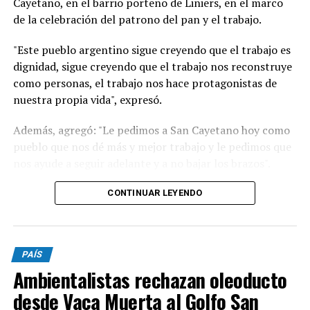
Cayetano, en el barrio porteño de Liniers, en el marco
de la celebración del patrono del pan y el trabajo.
"Este pueblo argentino sigue creyendo que el trabajo es
dignidad, sigue creyendo que el trabajo nos reconstruye
como personas, el trabajo nos hace protagonistas de
nuestra propia vida", expresó.
Además, agregó: "Le pedimos a San Cayetano hoy como
pueblo que nos dé más y mejor trabajo y le pedimos que
nos ayude a seguir adelante y a no bajar los brazos".
"Un signo de esperanza es verlos a todos ustedes
CONTINUAR LEYENDO
trabajadores que de manera dedicada comprometida
están aquí con sus herramientas, con el fruto de su
trabajo con sus manos con su corazón queriendo
PAÍS
reconstruir seguramente la vida de su familia y la de
Ambientalistas rechazan oleoducto
nuestro país. Cuando decimos que recibimos la
bendición es como cuando nuestros pibes en el barrio
desde Vaca Muerta al Golfo San
dicen 'bien ahí', Dios hoy está diciendo ‘Bien ahí’”, dijo.