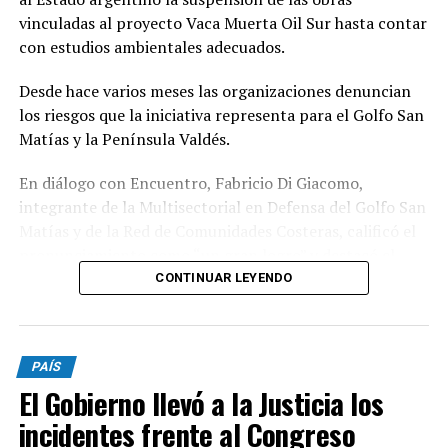
vinculadas al proyecto Vaca Muerta Oil Sur hasta contar
con estudios ambientales adecuados.
Desde hace varios meses las organizaciones denuncian
los riesgos que la iniciativa representa para el Golfo San
Matías y la Península Valdés.
En diálogo con Encuentro, Fabricio Di Giacomo,
integrante de la Multisectorial en Defensa del Golfo San
Matías y de la Red de Comunidades Costeras, calificó el
pronunciamiento como “un gran logro” y destacó el
trabajo articulado entre organizaciones ambientales,
CONTINUAR LEYENDO
científicos y comunidades para llevar la preocupación
ante organismos internacionales.
PAÍS
Según explicó, durante los últimos meses distintas
El Gobierno llevó a la Justicia los
organizaciones presentaron documentación, informes
científicos y campañas de firmas ante la UNESCO para
incidentes frente al Congreso
advertir sobre el impacto que podría generar el