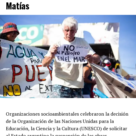
Matías
Además, continuó: “Bien ahí porque siguen creyendo en
el trabajo, apostando por un futuro mejor, bien ahí
porque traen las herramientas el fruto de su trabajo el
esfuerzo, bien ahí dice Dios y por eso hacemos esta
bendición”.
Durante su homilía, García Cuerva, aseguró que el
pueblo está “cansado de promesas incumplidas y
dirigentes que hablan de los pobres, pero no están cerca
de sus necesidades y se dan la buena vida”.
Organizaciones socioambientales celebraron la decisión
de la Organización de las Naciones Unidas para la
Educación, la Ciencia y la Cultura (UNESCO) de solicitar
al Estado argentino la suspensión de las obras