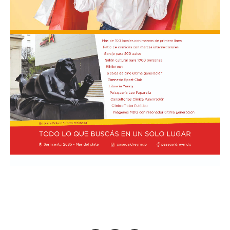
todos con 7,6.
Por detrás, el debutante Arvid Lindblad, de Racing Bulls,
está igualado con el vigente campeón Lando Norris, de
McLaren, en el séptimo lugar, los dos con un puntaje de
7,5. A su vez, Charles Leclerc, de Ferrari, figura en el
noveno puesto en soledad, con una valoración de 7,4.
Finalmente, Colapinto y Hadjar están igualados en el
décimo con 7,0 cada uno.
La propia página web oficial de la F1 acompañó la
puntuación de cada piloto con un análisis escrito sobre
su rendimiento, en el que destacaron que Colapinto
“mejoró notablemente en la consistencia durante su
primera temporada completa en la F1 con Alpine”.
“Seis carreras puntuando han sumado puntos al total de
Alpine, junto con los de su compañero Gasly, lo que les