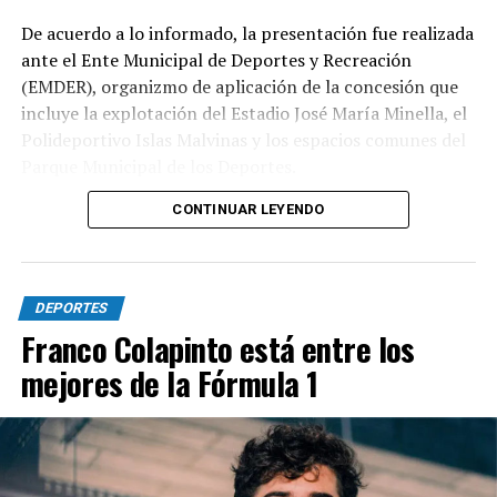
De acuerdo a lo informado, la presentación fue realizada
ante el Ente Municipal de Deportes y Recreación
(EMDER), organizmo de aplicación de la concesión que
incluye la explotación del Estadio José María Minella, el
Polideportivo Islas Malvinas y los espacios comunes del
Parque Municipal de los Deportes.
CONTINUAR LEYENDO
A tal efecto, el secretario Legal, Técnico y de
Hacienda, Mauro Martinelli dispuso la creación de una
Comisión ad hoc que tendrá la responsabilidad de
analizar la documentación presentada por la
DEPORTES
concesionaria y determinar si la operación se ajusta a las
Franco Colapinto está entre los
exigencias previstas en el contrato y en la normativa
mejores de la Fórmula 1
vigente.
El cuerpo estará integrado por representantes del
EMDER, la Dirección General Legal y Técnica, la
Contaduría General y la Dirección General de