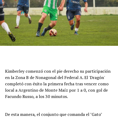
Cómo funciona el Power Ranking de la Fórmula 1
Esta clasificación funciona a través de un panel de cinco
expertos que luego de cada Gran Premio de la F1 asigna
una calificación individual a cada piloto según su
actuación a lo largo de todo el fin de semana, por lo que
Kimberley comenzó con el pie derecho su participación
incluye también la clasificación previa y, en caso de
en la Zona B de Nonagonal del Federal A. El 'Dragón'
tener, las carreras sprint.
completó con éxito la primera fecha tras vencer como
local a Argentino de Monte Maíz por 1 a 0, con gol de
Este análisis tiene la premisa de dejar de lado el
Facundo Russo, a los 30 minutos.
potencial del auto en la calificación de los pilotos, por lo
que se promedian los puntajes de los jueces para
obtener una nota final según la capacidad del corredor.
De esta manera, el conjunto que comanda el "Gato"