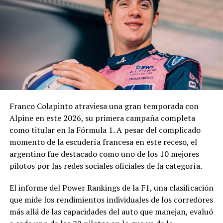
Contrataciones, áreas que deberán elaborar un informe
técnico, jurídico y contable antes de que la
administración municipal adopte una definición sobre el
pedido.
En los fundamentos de la resolución se señala que la
complejidad y trascendencia de la solicitud hacen
necesario un estudio integral de la documentación
presentada, especialmente por tratarse de una
Franco Colapinto atraviesa una gran temporada con
modificación vinculada a la composición societaria de la
Alpine en este 2026, su primera campaña completa
empresa que obtuvo la concesión.
como titular en la Fórmula 1. A pesar del complicado
momento de la escudería francesa en este receso, el
La novedad se conoce mientras la concesión del Minella
argentino fue destacado como uno de los 10 mejores
continúa envuelta en una delicadísima situación
pilotos por las redes sociales oficiales de la categoría.
jurídica. El proceso mediante el cual Minella Stadium
resultó adjudicataria es objeto de una investigación que
El informe del Power Rankings de la F1, una clasificación
busca determinar si existieron irregularidades en la
que mide los rendimientos individuales de los corredores
licitación impulsada por el Municipio.
más allá de las capacidades del auto que manejan, evaluó