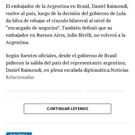
El embajador de la Argentina en Brasil, Daniel Raimondi,
vuelve al país, luego de la decisión del gobierno de Lula
da Silva de rebajar el vínculo bilateral al nivel de
“encargado de negocios”. También definió que su
embajador en Buenos Aires, Julio Bitelli, no volverá a la
Argentina.
Según fuentes oficiales, desde el gobierno de Brasil
pidieron la salida del país del representante argentino,
Daniel Raimondi, en plena escalada diplomática.Noticias
Relacionadas
La decisión, según fuentes oficiales, no fue tomada por
decisión de la Argentina, sino que responde a un
expreso pedido que el canciller de Brasil, Mauro Vieira,
CONTINUAR LEYENDO
le hizo al diplomático argentino cuando le entregaron la
nota de protesta y le informaron que Bitelli, por el
momento, no volvería a Buenos Aires.