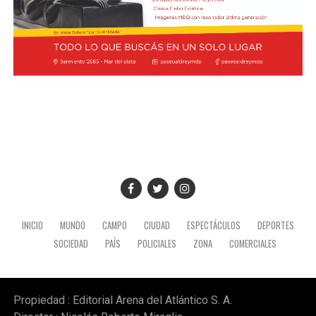
comprar y adquirir a un precio posible de los costos
nacionales".
Además, el gobernador se refirió a la importancia del
yacimiento patagónico y recordó también que el
crecimiento del sector energético es posible gracias a la
recuperación de YPF durante los mandatos de Cristina
Fernández de Kirchner, gestión de la que fue parte y en
la que tuvo un rol destacado durante el proceso de
expropiación. (Ámbito)
INICIO
MUNDO
CAMPO
CIUDAD
ESPECTÁCULOS
DEPORTES
SOCIEDAD
PAÍS
POLICIALES
ZONA
COMERCIALES
Propiedad : Editorial Arena del Atlántico S. A.