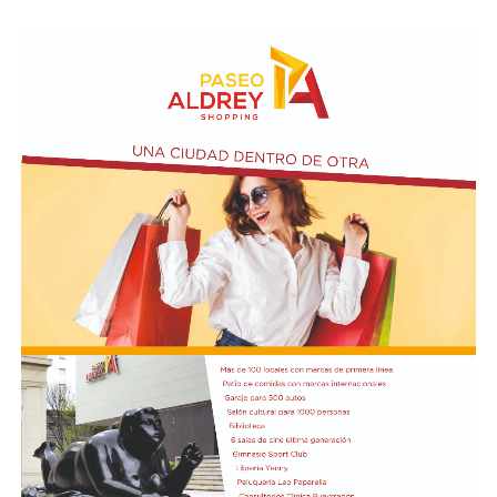
actualmente presenta "los peores números de toda la
serie, peores que 2001". "Hoy veía en las noticias que
vuelve el trueque, ¿qué orden es eso?", se preguntó
Kicillof y acusó al gobierno de Milei de "crueldad y
abandono deliberados" en beneficio del FMI.
Además de Otermín, en la visita al municipio el
economista estuvo acompañado por el ministro de
Seguridad bonaerense, Javier Alonso. Allí participó de la
inauguración de una Unidad Táctica de Operaciones
Inmediatas (UTOI).
Luego se refirió al viaje que hizo Georgieva a Vaca
Muerta junto al ministro Luis Caputo y al CEO y
presidente de YPF, Horacio Marin. "Le quiero recordar a
la directora del FMI que ese petróleo que fue a ver es del
pueblo argentino, es nuestro petróleo, es argentino",
dijo y agregó: "Tendría que usarse para el desarrollo
nacional, para la industria nacional, para que lo puedan