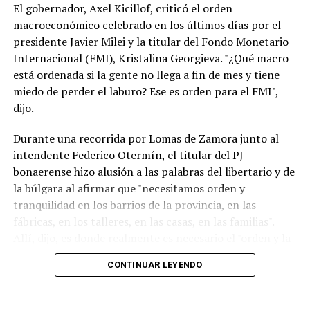
Dario Durigan, que trató de “payaso” a Milei, también
El gobernador, Axel Kicillof, criticó el orden
pueden ser calificadas como una injerencia externa en la
macroeconómico celebrado en los últimos días por el
política doméstica. (TN)
presidente Javier Milei y la titular del Fondo Monetario
Internacional (FMI), Kristalina Georgieva. "¿Qué macro
está ordenada si la gente no llega a fin de mes y tiene
miedo de perder el laburo? Ese es orden para el FMI",
dijo.
Durante una recorrida por Lomas de Zamora junto al
intendente Federico Otermín, el titular del PJ
bonaerense hizo alusión a las palabras del libertario y de
la búlgara al afirmar que "necesitamos orden y
tranquilidad en los barrios de la provincia, en las
fábricas, en los talleres, en las casas, en las familias".
Allí, dijo, es donde realmente es necesario el "orden y la
tranquilidad". "El resto es timba y no es lo que
CONTINUAR LEYENDO
necesitamos", aclaró.Noticias Relacionadas
Para el exministro de Economía de la Nación, Argentina