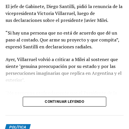
El jefe de Gabinete, Diego Santilli, pidió la renuncia de la
A partir de ahora, las relaciones diplomáticas quedarán
vicepresidenta Victoria Villarruel, luego de
al frente de los encargados de negocios en las
sus declaraciones sobre el presidente Javier Milei.
respectivas embajadas mientras persista la escalada de
tensión entre Milei y Lula. La decisión de Brasil abre un
“Si hay una persona que no está de acuerdo que dé un
escenario de incertidumbre sobre el futuro de los
paso al costado. Que arme su proyecto y que compita”,
vínculos entre las dos principales economías del
expresó Santilli en declaraciones radiales.
Mercosur.
Ayer, Villarruel volvió a criticar a Milei al sostener que
En Brasilia señalaron que las expresiones de Milei
siente "genuina preocupación por su estado y por las
durante recientes entrevistas fueron determinantes
persecuciones imaginarias que replica en Argentina y el
para la medida. En particular remarcaron que el
exterior".
domingo, durante una entrevista con un canal de
televisión, el mandatario argentino no solo volvió a
"Me preocupa profundamente que el Presidente de la
calificar a Lula de “ladrón” y “corrupto”, sino que repitió
Nación replique insensateces e inventos. Tengo genuina
CONTINUAR LEYENDO
esos términos en cuatro oportunidades.
preocupación por su estado y por las persecuciones
imaginarias que replica en Argentina y el exterior",
Hay un entendimiento entre los funcionarios nacionales
disparó en un mensaje en su cuenta de X.
de que Brasil se está moviendo en una óptica más
POLÍTICA