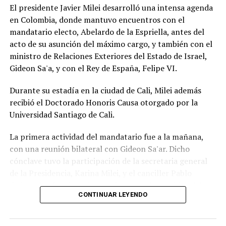
El presidente Javier Milei desarrolló una intensa agenda
en Colombia, donde mantuvo encuentros con el
mandatario electo, Abelardo de la Espriella, antes del
acto de su asunción del máximo cargo, y también con el
ministro de Relaciones Exteriores del Estado de Israel,
Gideon Sa'a, y con el Rey de España, Felipe VI.
Durante su estadía en la ciudad de Cali, Milei además
recibió el Doctorado Honoris Causa otorgado por la
Universidad Santiago de Cali.
La primera actividad del mandatario fue a la mañana,
con una reunión bilateral con Gideon Sa'ar. Dicho
cónclave tuvo la participación de la secretaria general
de la Presidencia, Karina Milei, y el canciller Pablo
Quirno, los funcionarios que integran la comitiva del
CONTINUAR LEYENDO
Gobierno en esta gira internacional que tuvo una
primera escala en Ecuador, el jueves.