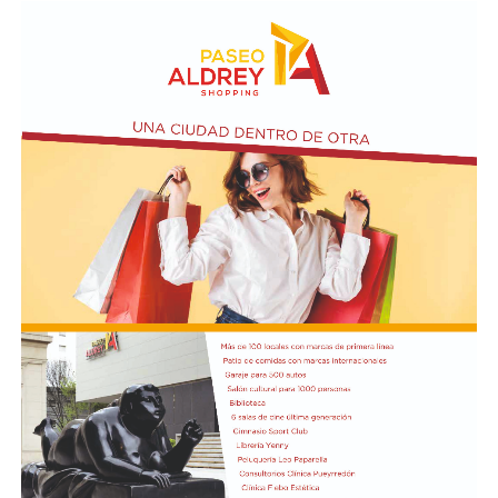
Además, la representación argentina avanzó en la firma
de cuatro convenios: Acuerdo de Servicios Aéreos, para
potenciar la conectividad y el turismo; tratado de
Extradición, destinado a consolidar la cooperación en
materia de justicia; acuerdo de Cooperación para el Uso
Pacífico de la Energía Nuclear; y la declaración
Conjunta sobre Pesca Ilegal, No Declarada y No
Reglamentada (INDNR), enfocada en la protección y
soberanía de los recursos marinos, informó NA.
El canciller argentino Pablo Quirno y el ministro de
Defensa Nacional de Ecuador, Gian Carlo Loffredo,
también rubricaron el Acuerdo de Cooperación
en Ciberdefensa, para coordinar la respuesta conjunta
ante amenazas digitales.
No fue la única actividad de Milei en Quito, porque una
hora más tarde se reunió con los representantes de