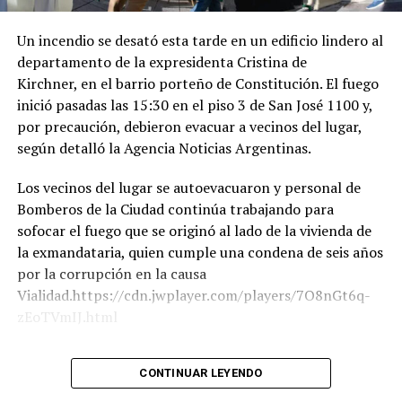
Por último, a las 17 horas de Argentina, participó de la
Un incendio se desató esta tarde en un edificio lindero al
ceremonia de juramentación y toma de posesión del
departamento de la expresidenta Cristina de
presidente colombiano electo.
Kirchner, en el barrio porteño de Constitución. El fuego
inició pasadas las 15:30 en el piso 3 de San José 1100 y,
Finalmente, a la madrugada de la Argentina, partía el
por precaución, debieron evacuar a vecinos del lugar,
vuelo presidencial desde Santiago de Cali con destino a
según detalló la Agencia Noticias Argentinas.
Buenos Aires.
Los vecinos del lugar se autoevacuaron y personal de
Bomberos de la Ciudad continúa trabajando para
sofocar el fuego que se originó al lado de la vivienda de
la exmandataria, quien cumple una condena de seis años
por la corrupción en la causa
Vialidad.https://cdn.jwplayer.com/players/7O8nGt6q-
zEoTVmIJ.html
Según trascendió, dos pacientes mayores de edad fueron
CONTINUAR LEYENDO
derivados al Hospital Penna por inhalación de humo. Por