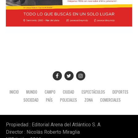
las cámaras automotrices argentinas en el Ecuador.
Participaron representantes de ADEFA, Peugeot Citroen
Argentina, AFAC, ACARA, Toyota Argentina, Ford
Sudamérica y VW Group Argentina.
INICIO
MUNDO
CAMPO
CIUDAD
ESPECTÁCULOS
DEPORTES
SOCIEDAD
PAÍS
POLICIALES
ZONA
COMERCIALES
Propiedad : Editorial Arena del Atlántico S. A.
Director : Nicolás Roberto Miraglia