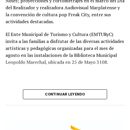
Niñez; proyecciones y cortometrajes en el marco del Día
recorrido administrativo con la intervención de la
del Realizador y realizadora Audiovisual Marplatense y
Comisión de Estudio de Ofertas y Adjudicación, que
la convención de cultura pop Freak City, entre sus
tendrá a su cargo la evaluación de las propuestas
actividades destacadas.
presentadas por las empresas interesadas en ejecutar la
obra.
El Ente Municipal de Turismo y Cultura (EMTURyC)
invita a las familias a disfrutar de las diversas actividades
artísticas y pedagógicas organizadas para el mes de
agosto en las instalaciones de la Biblioteca Municipal
Leopoldo Marechal, ubicada en 25 de Mayo 3108.
La agenda comienza con la Muestra de Arte “Sábados
Culturales”, a cargo del grupo Cul Mardel, que se podrá
CONTINUAR LEYENDO
visitar del 3 al 14 de agosto de manera gratuita.
Asimismo, se realizará el Taller de Escritura Expresiva
coordinado por Sandra López Maidana, los miércoles de
10 a 12 en la Biblioteca de Autores Marplatenses,