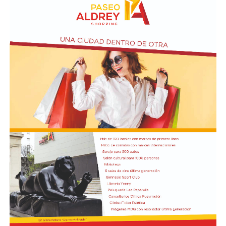
ubicada en el primer piso del edificio.
Actividades en el marco del Mes de la Niñez
En relación al Ciclo Mes de la Niñez, este viernes 7 de
agosto a las 17:30 se presentarán “Los cuentos de
Charo” y la narración de poesías populares infantiles a
cargo de María del Rosario Gerez Martínez.
En tanto, el viernes 21 a las 17:30 se desarrollará “El
Cerebro Mágico: construyendo preguntas, respuestas y
circuitos”, a cargo de María Paula Algote. Se trata de un
taller práctico de arte, ciencia y tecnología en el que al
finalizar cada participante se lleva su propia creación
terminada. Es una actividad arancelada (incluye
materiales) destinada a niños a partir de los 6 años.
Los participantes menores de 8 años deberán asistir
acompañados por una persona adulta (menores