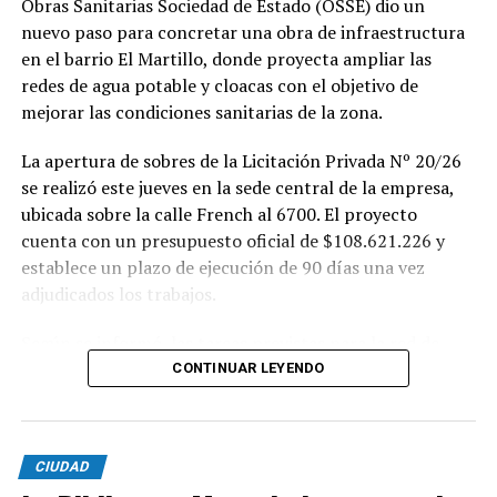
Obras Sanitarias Sociedad de Estado (OSSE) dio un
nuevo paso para concretar una obra de infraestructura
en el barrio El Martillo, donde proyecta ampliar las
redes de agua potable y cloacas con el objetivo de
mejorar las condiciones sanitarias de la zona.
La apertura de sobres de la Licitación Privada Nº 20/26
se realizó este jueves en la sede central de la empresa,
ubicada sobre la calle French al 6700. El proyecto
cuenta con un presupuesto oficial de $108.621.226 y
establece un plazo de ejecución de 90 días una vez
adjudicados los trabajos.
Según se informó, las tareas previstas para la red de
agua potable incluyen la colocación de unos 355 metros
CONTINUAR LEYENDO
de cañerías de PVC, la instalación de válvulas y la
ejecución de 29 conexiones domiciliarias. Los trabajos se
desarrollarán en distintos sectores comprendidos por
CIUDAD
las calles Pehuajó, Sicilia, Génova y Génova Bis.