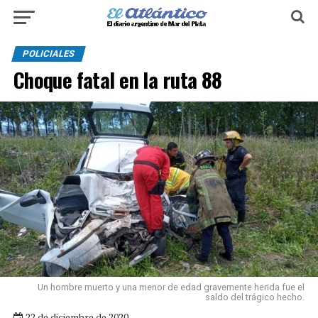
POLICIALES
Choque fatal en la ruta 88
Un hombre muerto y una menor de edad gravemente herida fue el
saldo del trágico hecho.
22 de diciembre de 2020