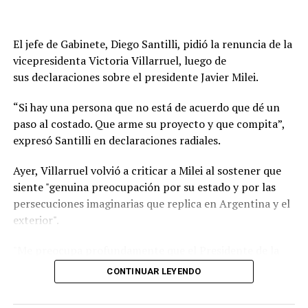
persona non grata., aunque representa una nueva señal
del deterioro de la relación entre ambos países.
El jefe de Gabinete, Diego Santilli, pidió la renuncia de la
A partir de ahora, las relaciones diplomáticas quedarán
vicepresidenta Victoria Villarruel, luego de
al frente de los encargados de negocios en las
sus declaraciones sobre el presidente Javier Milei.
respectivas embajadas mientras persista la escalada de
tensión entre Milei y Lula. La decisión de Brasil abre un
“Si hay una persona que no está de acuerdo que dé un
escenario de incertidumbre sobre el futuro de los
paso al costado. Que arme su proyecto y que compita”,
vínculos entre las dos principales economías del
expresó Santilli en declaraciones radiales.
Mercosur.
Ayer, Villarruel volvió a criticar a Milei al sostener que
En Brasilia señalaron que las expresiones de Milei
siente "genuina preocupación por su estado y por las
durante recientes entrevistas fueron determinantes
persecuciones imaginarias que replica en Argentina y el
para la medida. En particular remarcaron que el
exterior".
domingo, durante una entrevista con un canal de
televisión, el mandatario argentino no solo volvió a
"Me preocupa profundamente que el Presidente de la
calificar a Lula de “ladrón” y “corrupto”, sino que repitió
Nación replique insensateces e inventos. Tengo genuina
CONTINUAR LEYENDO
esos términos en cuatro oportunidades.
preocupación por su estado y por las persecuciones
imaginarias que replica en Argentina y el exterior",