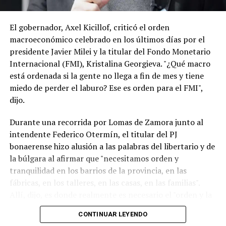
domiciliaria, previo a las elecciones legislativas, sumado
a las declaraciones del ministro de Hacienda de Brasil,
Dario Durigan, que trató de “payaso” a Milei, también
El gobernador, Axel Kicillof, criticó el orden
pueden ser calificadas como una injerencia externa en la
macroeconómico celebrado en los últimos días por el
política doméstica. (TN)
presidente Javier Milei y la titular del Fondo Monetario
Internacional (FMI), Kristalina Georgieva. "¿Qué macro
está ordenada si la gente no llega a fin de mes y tiene
miedo de perder el laburo? Ese es orden para el FMI",
dijo.
Durante una recorrida por Lomas de Zamora junto al
intendente Federico Otermín, el titular del PJ
bonaerense hizo alusión a las palabras del libertario y de
la búlgara al afirmar que "necesitamos orden y
tranquilidad en los barrios de la provincia, en las
fábricas, en los talleres, en las casas, en las familias".
Allí, dijo, es donde realmente es necesario el "orden y la
tranquilidad". "El resto es timba y no es lo que
CONTINUAR LEYENDO
necesitamos", aclaró.Noticias Relacionadas