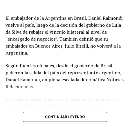
El embajador de la Argentina en Brasil, Daniel Raimondi,
vuelve al país, luego de la decisión del gobierno de Lula
da Silva de rebajar el vínculo bilateral al nivel de
“encargado de negocios”. También definió que su
embajador en Buenos Aires, Julio Bitelli, no volverá a la
Argentina.
Según fuentes oficiales, desde el gobierno de Brasil
pidieron la salida del país del representante argentino,
Daniel Raimondi, en plena escalada diplomática.Noticias
Relacionadas
La decisión, según fuentes oficiales, no fue tomada por
decisión de la Argentina, sino que responde a un
expreso pedido que el canciller de Brasil, Mauro Vieira,
CONTINUAR LEYENDO
le hizo al diplomático argentino cuando le entregaron la
nota de protesta y le informaron que Bitelli, por el