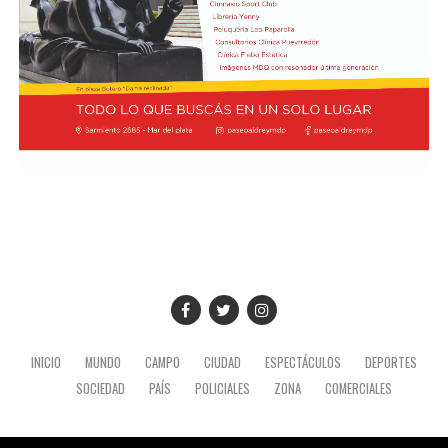
dijo y agregó: "Tendría que usarse para el desarrollo
nacional, para la industria nacional, para que lo puedan
comprar y adquirir a un precio posible de los costos
nacionales".
Además, el gobernador se refirió a la importancia del
yacimiento patagónico y recordó también que el
crecimiento del sector energético es posible gracias a la
recuperación de YPF durante los mandatos de Cristina
Fernández de Kirchner, gestión de la que fue parte y en
la que tuvo un rol destacado durante el proceso de
expropiación. (Ámbito)
INICIO
MUNDO
CAMPO
CIUDAD
ESPECTÁCULOS
DEPORTES
SOCIEDAD
PAÍS
POLICIALES
ZONA
COMERCIALES