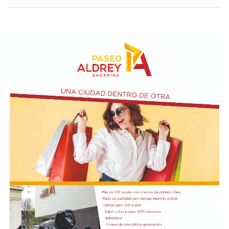
Para el exministro de Economía de la Nación, Argentina
actualmente presenta "los peores números de toda la
serie, peores que 2001". "Hoy veía en las noticias que
vuelve el trueque, ¿qué orden es eso?", se preguntó
Kicillof y acusó al gobierno de Milei de "crueldad y
abandono deliberados" en beneficio del FMI.
Además de Otermín, en la visita al municipio el
economista estuvo acompañado por el ministro de
Seguridad bonaerense, Javier Alonso. Allí participó de la
inauguración de una Unidad Táctica de Operaciones
Inmediatas (UTOI).
Luego se refirió al viaje que hizo Georgieva a Vaca
Muerta junto al ministro Luis Caputo y al CEO y
presidente de YPF, Horacio Marin. "Le quiero recordar a
la directora del FMI que ese petróleo que fue a ver es del
pueblo argentino, es nuestro petróleo, es argentino",