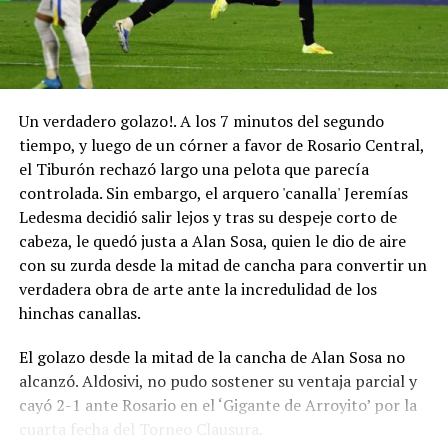
Un verdadero golazo!. A los 7 minutos del segundo
tiempo, y luego de un córner a favor de Rosario Central,
el Tiburón rechazó largo una pelota que parecía
controlada. Sin embargo, el arquero 'canalla' Jeremías
Ledesma decidió salir lejos y tras su despeje corto de
cabeza, le quedó justa a Alan Sosa, quien le dio de aire
con su zurda desde la mitad de cancha para convertir un
verdadera obra de arte ante la incredulidad de los
hinchas canallas.
El golazo desde la mitad de la cancha de Alan Sosa no
alcanzó. Aldosivi, no pudo sostener su ventaja parcial y
cayó 2-1 ante Rosario en el ‘Gigante de Arroyito’ por la
cuarta fecha del Torneo Clausura.