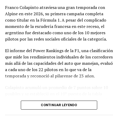
presentada, especialmente por tratarse de una
Franco Colapinto atraviesa una gran temporada con
modificación vinculada a la composición societaria de la
Alpine en este 2026, su primera campaña completa
empresa que obtuvo la concesión.
como titular en la Fórmula 1. A pesar del complicado
momento de la escudería francesa en este receso, el
La novedad se conoce mientras la concesión del Minella
argentino fue destacado como uno de los 10 mejores
continúa envuelta en una delicadísima situación
pilotos por las redes sociales oficiales de la categoría.
jurídica. El proceso mediante el cual Minella Stadium
resultó adjudicataria es objeto de una investigación que
El informe del Power Rankings de la F1, una clasificación
busca determinar si existieron irregularidades en la
que mide los rendimientos individuales de los corredores
licitación impulsada por el Municipio.
más allá de las capacidades del auto que manejan, evaluó
a cada uno de los 22 pilotos en lo que va de la
La causa, que avanza en la Justicia, derivó en
temporada y reconoció al pilarense de 23 años.
cuestionamientos de distintos sectores políticos y en
presentaciones impulsadas por organizaciones civiles,
Colapinto acumuló un promedio de 7 puntos sobre 10
que pusieron bajo la lupa tanto el proceso licitatorio
posibles y se estableció en el 10º puesto de la tabla
como los movimientos societarios relacionados con la
general, igualado en puntaje con el francés Isack Hadjar,
firma concesionaria.
CONTINUAR LEYENDO
que logró estabilidad con la compleja segunda butaca de
Red Bull.
En ese contexto, el pedido para transferir la mayor