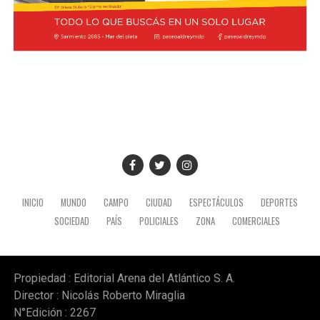
INICIO
MUNDO
CAMPO
CIUDAD
ESPECTÁCULOS
DEPORTES
SOCIEDAD
PAÍS
POLICIALES
ZONA
COMERCIALES
Propiedad : Editorial Arena del Atlántico S. A.
Director : Nicolás Roberto Miraglia
N°Edición : 2267