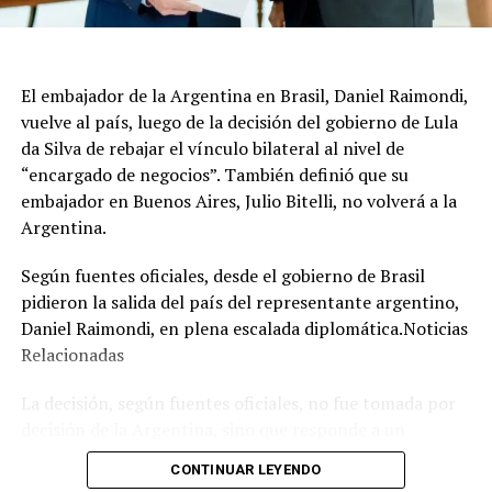
El embajador de la Argentina en Brasil, Daniel Raimondi,
vuelve al país, luego de la decisión del gobierno de Lula
da Silva de rebajar el vínculo bilateral al nivel de
“encargado de negocios”. También definió que su
embajador en Buenos Aires, Julio Bitelli, no volverá a la
Argentina.
Según fuentes oficiales, desde el gobierno de Brasil
pidieron la salida del país del representante argentino,
Daniel Raimondi, en plena escalada diplomática.Noticias
Relacionadas
La decisión, según fuentes oficiales, no fue tomada por
decisión de la Argentina, sino que responde a un
expreso pedido que el canciller de Brasil, Mauro Vieira,
CONTINUAR LEYENDO
le hizo al diplomático argentino cuando le entregaron la