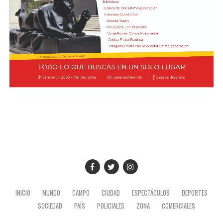
pueblo argentino, es nuestro petróleo, es argentino",
dijo y agregó: "Tendría que usarse para el desarrollo
nacional, para la industria nacional, para que lo puedan
comprar y adquirir a un precio posible de los costos
nacionales".
Además, el gobernador se refirió a la importancia del
yacimiento patagónico y recordó también que el
crecimiento del sector energético es posible gracias a la
recuperación de YPF durante los mandatos de Cristina
Fernández de Kirchner, gestión de la que fue parte y en
la que tuvo un rol destacado durante el proceso de
expropiación. (Ámbito)
INICIO
MUNDO
CAMPO
CIUDAD
ESPECTÁCULOS
DEPORTES
SOCIEDAD
PAÍS
POLICIALES
ZONA
COMERCIALES