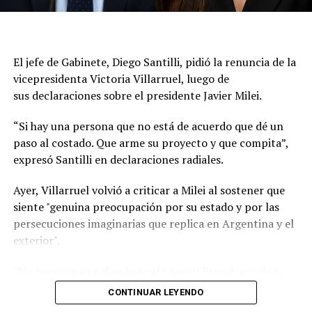
medida no implica una expulsión ni una declaración de
persona non grata., aunque representa una nueva señal
del deterioro de la relación entre ambos países.
El jefe de Gabinete, Diego Santilli, pidió la renuncia de la
A partir de ahora, las relaciones diplomáticas quedarán
vicepresidenta Victoria Villarruel, luego de
al frente de los encargados de negocios en las
sus declaraciones sobre el presidente Javier Milei.
respectivas embajadas mientras persista la escalada de
tensión entre Milei y Lula. La decisión de Brasil abre un
“Si hay una persona que no está de acuerdo que dé un
escenario de incertidumbre sobre el futuro de los
paso al costado. Que arme su proyecto y que compita”,
vínculos entre las dos principales economías del
expresó Santilli en declaraciones radiales.
Mercosur.
Ayer, Villarruel volvió a criticar a Milei al sostener que
En Brasilia señalaron que las expresiones de Milei
siente "genuina preocupación por su estado y por las
durante recientes entrevistas fueron determinantes
persecuciones imaginarias que replica en Argentina y el
para la medida. En particular remarcaron que el
exterior".
domingo, durante una entrevista con un canal de
televisión, el mandatario argentino no solo volvió a
"Me preocupa profundamente que el Presidente de la
calificar a Lula de “ladrón” y “corrupto”, sino que repitió
Nación replique insensateces e inventos. Tengo genuina
CONTINUAR LEYENDO
esos términos en cuatro oportunidades.
preocupación por su estado y por las persecuciones