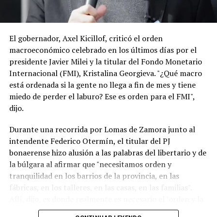
expresidenta Cristina Kirchner en su prisión
domiciliaria, previo a las elecciones legislativas, sumado
a las declaraciones del ministro de Hacienda de Brasil,
Dario Durigan, que trató de “payaso” a Milei, también
El gobernador, Axel Kicillof, criticó el orden
pueden ser calificadas como una injerencia externa en la
macroeconómico celebrado en los últimos días por el
política doméstica. (TN)
presidente Javier Milei y la titular del Fondo Monetario
Internacional (FMI), Kristalina Georgieva. "¿Qué macro
está ordenada si la gente no llega a fin de mes y tiene
miedo de perder el laburo? Ese es orden para el FMI",
dijo.
Durante una recorrida por Lomas de Zamora junto al
intendente Federico Otermín, el titular del PJ
bonaerense hizo alusión a las palabras del libertario y de
la búlgara al afirmar que "necesitamos orden y
tranquilidad en los barrios de la provincia, en las
fábricas, en los talleres, en las casas, en las familias".
Allí, dijo, es donde realmente es necesario el "orden y la
tranquilidad". "El resto es timba y no es lo que