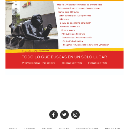
circuitos”, a cargo de María Paula Algote. Se trata de un
taller práctico de arte, ciencia y tecnología en el que al
finalizar cada participante se lleva su propia creación
terminada. Es una actividad arancelada (incluye
materiales) destinada a niños a partir de los 6 años.
Los participantes menores de 8 años deberán asistir
acompañados por una persona adulta (menores
asistentes $12.000 y adulto acompañante $5.000). Las
entradas están disponibles en la boletería de lunes a
viernes de 14 a 19.
Asimismo, el viernes 28 a las 17:30 se realizará “Arco Iris
de Cuentos” con Lecturita Ediciones a cargo de
Margarita Luna. Consistirá en un espacio interactivo de
lectura en el que, por medio de un libro álbum, los niños
de entre 3 y 7 años junto a sus familias potencian la
imaginación y fortalecen el hábito lector. Estas tres
propuestas tendrán lugar en la Sala Infantil de la