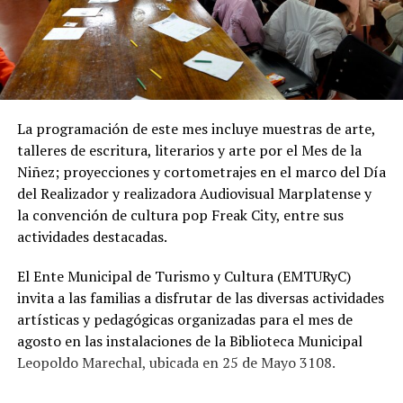
cloacal representa un aporte importante para la
protección ambiental, ya que permite disminuir la
utilización de pozos absorbentes y contribuye a
preservar las napas de agua subterránea, además de
mejorar las condiciones de higiene y salubridad para los
vecinos.
La programación de este mes incluye muestras de arte,
talleres de escritura, literarios y arte por el Mes de la
Tras la apertura de sobres, el expediente continuará su
Niñez; proyecciones y cortometrajes en el marco del Día
recorrido administrativo con la intervención de la
del Realizador y realizadora Audiovisual Marplatense y
Comisión de Estudio de Ofertas y Adjudicación, que
la convención de cultura pop Freak City, entre sus
tendrá a su cargo la evaluación de las propuestas
actividades destacadas.
presentadas por las empresas interesadas en ejecutar la
obra.
El Ente Municipal de Turismo y Cultura (EMTURyC)
invita a las familias a disfrutar de las diversas actividades
artísticas y pedagógicas organizadas para el mes de
agosto en las instalaciones de la Biblioteca Municipal
Leopoldo Marechal, ubicada en 25 de Mayo 3108.