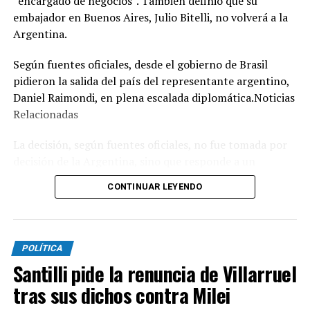
“encargado de negocios”. También definió que su
embajador en Buenos Aires, Julio Bitelli, no volverá a la
Argentina.
Según fuentes oficiales, desde el gobierno de Brasil
pidieron la salida del país del representante argentino,
Daniel Raimondi, en plena escalada diplomática.Noticias
Relacionadas
La decisión, según fuentes oficiales, no fue tomada por
decisión de la Argentina, sino que responde a un
expreso pedido que el canciller de Brasil, Mauro Vieira,
CONTINUAR LEYENDO
le hizo al diplomático argentino cuando le entregaron la
nota de protesta y le informaron que Bitelli, por el
momento, no volvería a Buenos Aires.
POLÍTICA
La estrategia política de Brasilia posiblemente se
Santilli pide la renuncia de Villarruel
concentre en fortalecer un sentimiento de nacionalismo
tras sus dichos contra Milei
y esquivar lo que puedan llegar a ser las declaraciones de
los mandatarios más influyentes de la región en apoyo a