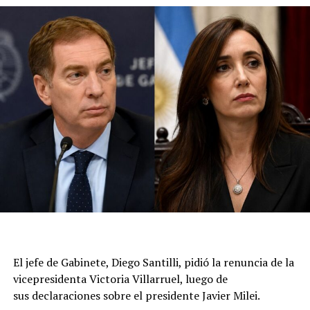
Flavio Bolsonaro.
La cancillería de Brasil convocó inicialmente al
embajador por las duras declaraciones del presidente
Javier Milei contra Lula da Silva, al que tildó de “ladrón y
presidiario”, en el acto del candidato presidencial Flávio
Bolsonaro.
Luego volvieron a citarlo al Palacio de Itamaraty (el
Ministerio de Relaciones Exteriores brasileño), donde le
transmitieron la decisión de reducir el nivel de
representación, y que puede volver a la Argentina. La
medida no implica una expulsión ni una declaración de
persona non grata., aunque representa una nueva señal
del deterioro de la relación entre ambos países.
El jefe de Gabinete, Diego Santilli, pidió la renuncia de la
A partir de ahora, las relaciones diplomáticas quedarán
vicepresidenta Victoria Villarruel, luego de
al frente de los encargados de negocios en las
sus declaraciones sobre el presidente Javier Milei.
respectivas embajadas mientras persista la escalada de