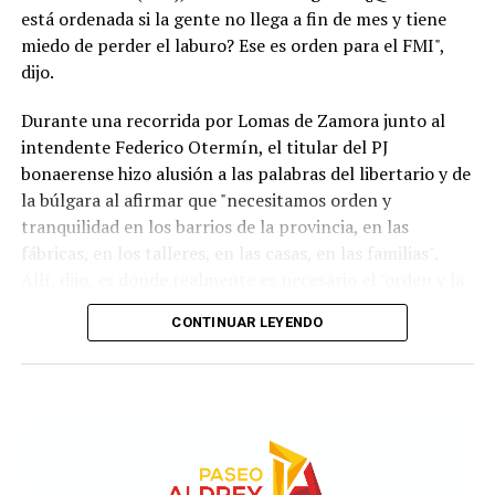
está ordenada si la gente no llega a fin de mes y tiene
miedo de perder el laburo? Ese es orden para el FMI",
dijo.
Durante una recorrida por Lomas de Zamora junto al
intendente Federico Otermín, el titular del PJ
bonaerense hizo alusión a las palabras del libertario y de
la búlgara al afirmar que "necesitamos orden y
tranquilidad en los barrios de la provincia, en las
fábricas, en los talleres, en las casas, en las familias".
Allí, dijo, es donde realmente es necesario el "orden y la
tranquilidad". "El resto es timba y no es lo que
CONTINUAR LEYENDO
necesitamos", aclaró.Noticias Relacionadas
Para el exministro de Economía de la Nación, Argentina
actualmente presenta "los peores números de toda la
serie, peores que 2001". "Hoy veía en las noticias que
vuelve el trueque, ¿qué orden es eso?", se preguntó
Kicillof y acusó al gobierno de Milei de "crueldad y