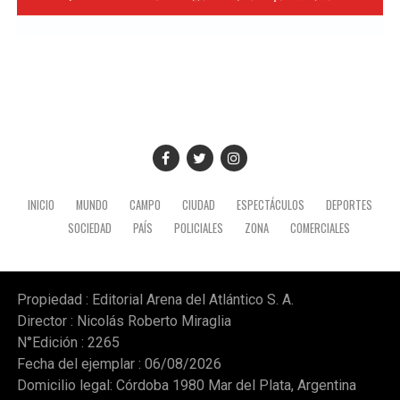
yacimiento patagónico y recordó también que el
crecimiento del sector energético es posible gracias a la
recuperación de YPF durante los mandatos de Cristina
Fernández de Kirchner, gestión de la que fue parte y en
la que tuvo un rol destacado durante el proceso de
expropiación. (Ámbito)
INICIO
MUNDO
CAMPO
CIUDAD
ESPECTÁCULOS
DEPORTES
SOCIEDAD
PAÍS
POLICIALES
ZONA
COMERCIALES
Propiedad : Editorial Arena del Atlántico S. A.
Director : Nicolás Roberto Miraglia
N°Edición : 2265
Fecha del ejemplar : 06/08/2026
Domicilio legal: Córdoba 1980 Mar del Plata, Argentina