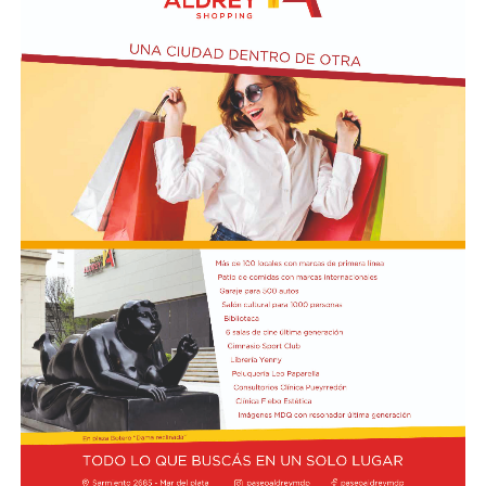
abandono deliberados" en beneficio del FMI.
Además de Otermín, en la visita al municipio el
economista estuvo acompañado por el ministro de
Seguridad bonaerense, Javier Alonso. Allí participó de la
inauguración de una Unidad Táctica de Operaciones
Inmediatas (UTOI).
Luego se refirió al viaje que hizo Georgieva a Vaca
Muerta junto al ministro Luis Caputo y al CEO y
presidente de YPF, Horacio Marin. "Le quiero recordar a
la directora del FMI que ese petróleo que fue a ver es del
pueblo argentino, es nuestro petróleo, es argentino",
dijo y agregó: "Tendría que usarse para el desarrollo
nacional, para la industria nacional, para que lo puedan
comprar y adquirir a un precio posible de los costos
nacionales".
Además, el gobernador se refirió a la importancia del