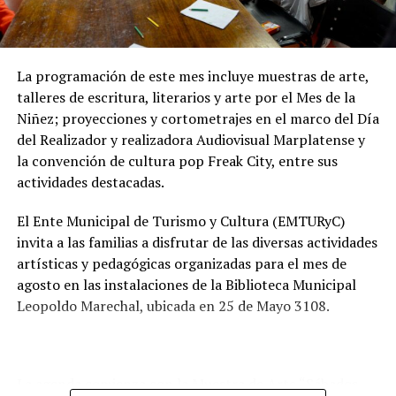
utilización de pozos absorbentes y contribuye a
preservar las napas de agua subterránea, además de
mejorar las condiciones de higiene y salubridad para los
vecinos.
La programación de este mes incluye muestras de arte,
talleres de escritura, literarios y arte por el Mes de la
Tras la apertura de sobres, el expediente continuará su
Niñez; proyecciones y cortometrajes en el marco del Día
recorrido administrativo con la intervención de la
del Realizador y realizadora Audiovisual Marplatense y
Comisión de Estudio de Ofertas y Adjudicación, que
la convención de cultura pop Freak City, entre sus
tendrá a su cargo la evaluación de las propuestas
actividades destacadas.
presentadas por las empresas interesadas en ejecutar la
obra.
El Ente Municipal de Turismo y Cultura (EMTURyC)
invita a las familias a disfrutar de las diversas actividades
artísticas y pedagógicas organizadas para el mes de
agosto en las instalaciones de la Biblioteca Municipal
Leopoldo Marechal, ubicada en 25 de Mayo 3108.
La agenda comienza con la Muestra de Arte “Sábados