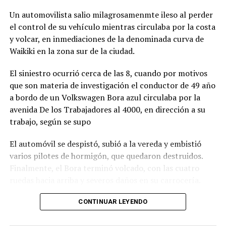
Un automovilista salio milagrosamenmte ileso al perder
el control de su vehículo mientras circulaba por la costa
y volcar, en inmediaciones de la denominada curva de
Waikiki en la zona sur de la ciudad.
El siniestro ocurrió cerca de las 8, cuando por motivos
que son materia de investigación el conductor de 49 año
a bordo de un Volkswagen Bora azul circulaba por la
avenida De los Trabajadores al 4000, en dirección a su
trabajo, según se supo
El automóvil se despistó, subió a la vereda y embistió
varios pilotes de hormigón, que quedaron destruidos.
Finalmente, el Bora terminó volcado, con las cuatro
ruedas hacia arriba y severos daños en su carrocería.
Ante el violento impacto, personal médico, Defensa
CONTINUAR LEYENDO
Civil, Tránsito y efectivos policiales realizaron un