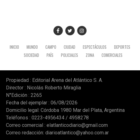
INICIO
MUNDO
CAMPO
CIUDAD
ESPECTÁCULOS
DEPORTES
SOCIEDAD
PAÍS
POLICIALES
ZONA
COMERCIALES
Propiedad : Editorial Arena del Atlántico S. A.
Director : Nicolás Roberto Miraglia
N°Edición : 2265
Fecha del ejemplar : 06/08/2026
Domicilio legal: Córdoba 1980 Mar del Plata, Argentina
Teléfonos : 0223-4956434 / 4958278
Correo comercial :
elatlanticodiario@gmail.com
Correo redacción:
diarioatlantico@yahoo.com.ar