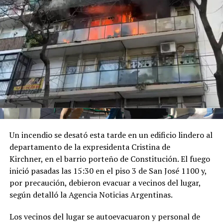
Después, el Presidente partió rápidamente para recibir
el Doctorado Honoris Causa otorgado por la Universidad
Santiago de Cali, en la sede de la Cámara de Comercio de
Cali.
Luego tuvo lugar el encuentro de Milei con el Rey de
España, del que participaron Karina Milei y Quirno. "Su
Majestad, que placer verlo", lo saludó el mandatario
argentino en las imágenes que difundió Presidencia.
Por último, a las 17 horas de Argentina, participó de la
Un incendio se desató esta tarde en un edificio lindero al
ceremonia de juramentación y toma de posesión del
departamento de la expresidenta Cristina de
presidente colombiano electo.
Kirchner, en el barrio porteño de Constitución. El fuego
inició pasadas las 15:30 en el piso 3 de San José 1100 y,
Finalmente, a la madrugada de la Argentina, partía el
por precaución, debieron evacuar a vecinos del lugar,
vuelo presidencial desde Santiago de Cali con destino a
según detalló la Agencia Noticias Argentinas.
Buenos Aires.
Los vecinos del lugar se autoevacuaron y personal de