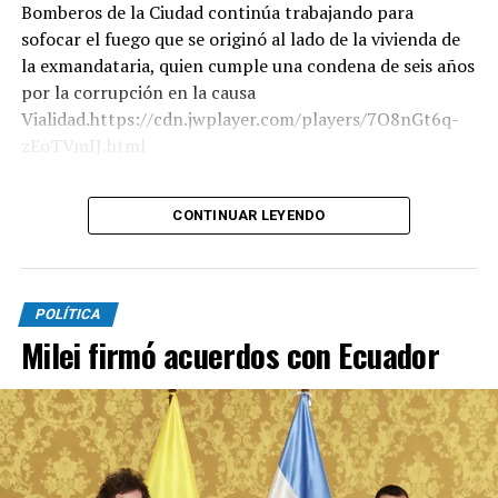
Bomberos de la Ciudad continúa trabajando para
sofocar el fuego que se originó al lado de la vivienda de
la exmandataria, quien cumple una condena de seis años
por la corrupción en la causa
Vialidad.https://cdn.jwplayer.com/players/7O8nGt6q-
zEoTVmIJ.html
Según trascendió, dos pacientes mayores de edad fueron
CONTINUAR LEYENDO
derivados al Hospital Penna por inhalación de humo. Por
su parte, el titular del SAME, Alberto Crescenti, explicó
que evacuaron a todos los habitantes del edificio, pero
que "no fue necesario" hacerlo con los residentes de
POLÍTICA
otras estructuras.
Milei firmó acuerdos con Ecuador
Además, Crescenti afirmó a TN que "el departamento se
incendió por completo" y que “hay una mujer de 57 años
con una crisis nerviosa".
Unos 15 móviles del Sistema de Atención Médica de