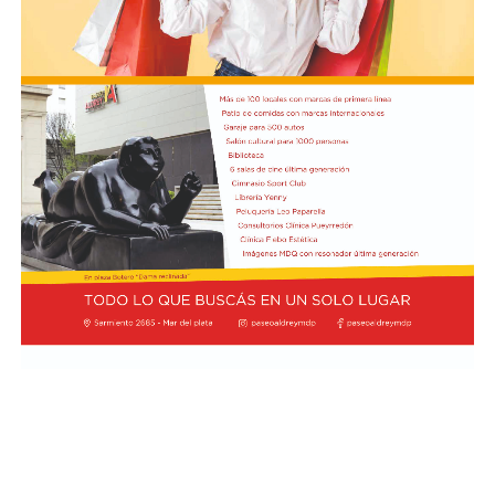
Además, la representación argentina avanzó en la firma
de cuatro convenios: Acuerdo de Servicios Aéreos, para
potenciar la conectividad y el turismo; tratado de
Extradición, destinado a consolidar la cooperación en
materia de justicia; acuerdo de Cooperación para el Uso
Pacífico de la Energía Nuclear; y la declaración
Conjunta sobre Pesca Ilegal, No Declarada y No
Reglamentada (INDNR), enfocada en la protección y
soberanía de los recursos marinos, informó NA.
El canciller argentino Pablo Quirno y el ministro de
Defensa Nacional de Ecuador, Gian Carlo Loffredo,
también rubricaron el Acuerdo de Cooperación
en Ciberdefensa, para coordinar la respuesta conjunta
ante amenazas digitales.
No fue la única actividad de Milei en Quito, porque una
hora más tarde se reunió con los representantes de