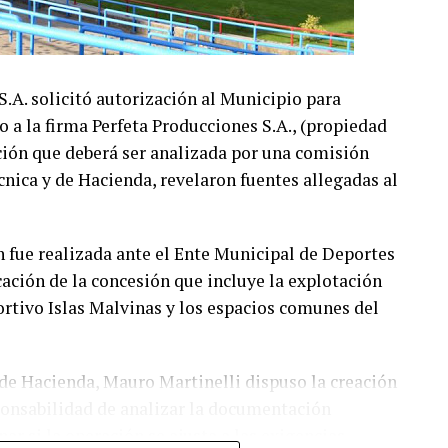
A. solicitó autorización al Municipio para
o a la firma Perfeta Producciones S.A., (propiedad
ción que deberá ser analizada por una comisión
écnica y de Hacienda, revelaron fuentes allegadas al
n fue realizada ante el Ente Municipal de Deportes
ción de la concesión que incluye la explotación
ortivo Islas Malvinas y los espacios comunes del
y de Hacienda, Mauro Martinelli dispuso la creación
ponsabilidad de analizar la documentación
ar si la operación se ajusta a las exigencias