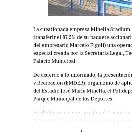
La cuestionada empresa Minella Stadium S.
transferir el 87,5% de su paquete accionari
del empresario Marcelo Fígoli) una opera
especial creada por la Secretaría Legal, T
Palacio Municipal.
De acuerdo a lo informado, la presentació
y Recreación (EMDER), organizmo de aplica
del Estadio José María Minella, el Polidep
Parque Municipal de los Deportes.
A tal efecto, el secretario Legal, Técnico 
de una Comisión ad hoc que tendrá la res
presentada por la concesionaria y determin