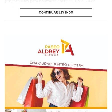
programadas para realizarse entre el 10 y el 24 de
agosto.
CONTINUAR LEYENDO
Este ejercicio combinado se realiza de forma anual desde
1978 y busca incrementar el adiestramiento y la
interoperabilidad en operaciones navales y anfibias.
Según los considerandos del decreto, el fin es
estandarizar y simplificar los procesos de planeamiento
entre ambas armadas.
El texto oficial destaca que la participación argentina en
estas maniobras señala su compromiso con la seguridad
internacional y la estabilidad regional. Asimismo, el
Gobierno busca reforzar su posición como socio
estratégico en el continente americano.
La autorización militar ocurre en un contexto de
fricción diplomática originada por las declaraciones
de Javier Milei hacia su par brasileño, Lula da Silva. Esta