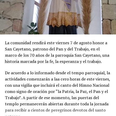
importante del salto que pegaron los precios
estacionales (10,9%), principalmente por las alzas en las
tarifas del alojamiento en hoteles por las vacaciones de
invierno, al igual que en los precios de los paquetes
vacacionales, de los pasajes aéreos y de las verduras.
Los precios regulados aumentaron 3%. En esta división
La comunidad rendirá este viernes 7 de agosto honor a
se destacaron las subas en colegios privados y en las
San Cayetano, patrono del Pan y del Trabajo, en el
tarifas de luz.
marco de los 70 años de la parroquia San Cayetano, una
historia marcada por la fe, la esperanza y el trabajo.
De acuerdo a lo informado desde el tempo parroquial, la
actividades comenzarán a laa cero horas de este viernes,
con una vigilia que incluirá el canto del Himno Nacional
como signo de oración por “la Patria, la Paz, el Pan y el
Trabajo”. A partir de ese momento, las puertas del
templo permanecerán abiertas durante toda la jornada
para recibir a cientos de peregrinos devotos del santo