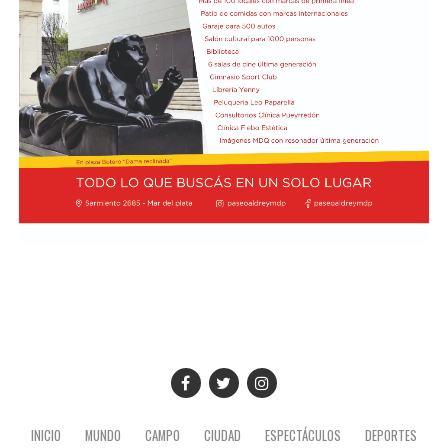
situación derivó en el retiro del embajador brasileño en
Buenos Aires, Julio Bitelli.
Desde el Palacio del Planalto, el canciller Mauro
Vieira calificó los insultos del mandatario argentino
como "graves e inaceptables". Por su parte, Brasil decidió
reducir su representación en el país al nivel de
encargado de negocios.
Pese a que Milei ratificó sus críticas calificando a Lula de
"corrupto", desde la Cancillería argentina intentan
preservar la relación institucional. El canciller Pablo
Quirno calificó de "lamentable" la decisión de Brasil de
bajar el nivel de su representación.
Quirno afirmó en conferencia de prensa
que Argentina decidió no llevar el conflicto a una
instancia diplomática mayor. El funcionario sostuvo que
INICIO
MUNDO
CAMPO
CIUDAD
ESPECTÁCULOS
DEPORTES