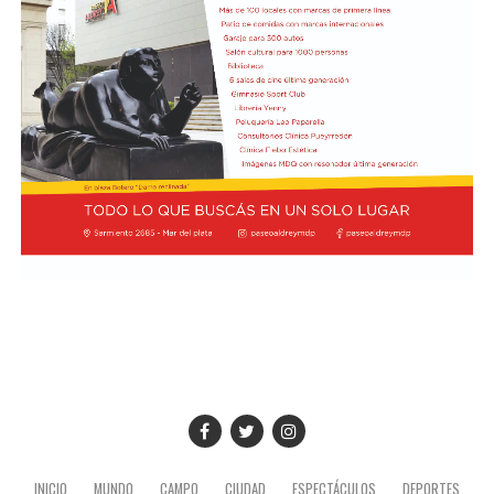
está igualado con el vigente campeón Lando Norris, de
McLaren, en el séptimo lugar, los dos con un puntaje de
7,5. A su vez, Charles Leclerc, de Ferrari, figura en el
noveno puesto en soledad, con una valoración de 7,4.
Finalmente, Colapinto y Hadjar están igualados en el
décimo con 7,0 cada uno.
La propia página web oficial de la F1 acompañó la
puntuación de cada piloto con un análisis escrito sobre
su rendimiento, en el que destacaron que Colapinto
“mejoró notablemente en la consistencia durante su
primera temporada completa en la F1 con Alpine”.
“Seis carreras puntuando han sumado puntos al total de
Alpine, junto con los de su compañero Gasly, lo que les
permite ocupar un respetable sexto lugar en el
Campeonato de Constructores (donde ocupaban el
quinto puesto hasta que Racing Bull los superó)”,
INICIO
MUNDO
CAMPO
CIUDAD
ESPECTÁCULOS
DEPORTES