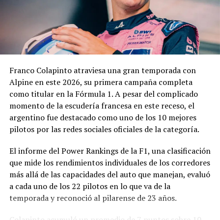
pedido.
En los fundamentos de la resolución se señala que la
complejidad y trascendencia de la solicitud hacen
necesario un estudio integral de la documentación
presentada, especialmente por tratarse de una
Franco Colapinto atraviesa una gran temporada con
modificación vinculada a la composición societaria de la
Alpine en este 2026, su primera campaña completa
empresa que obtuvo la concesión.
como titular en la Fórmula 1. A pesar del complicado
momento de la escudería francesa en este receso, el
La novedad se conoce mientras la concesión del Minella
argentino fue destacado como uno de los 10 mejores
continúa envuelta en una delicadísima situación
pilotos por las redes sociales oficiales de la categoría.
jurídica. El proceso mediante el cual Minella Stadium
resultó adjudicataria es objeto de una investigación que
El informe del Power Rankings de la F1, una clasificación
busca determinar si existieron irregularidades en la
que mide los rendimientos individuales de los corredores
licitación impulsada por el Municipio.
más allá de las capacidades del auto que manejan, evaluó
a cada uno de los 22 pilotos en lo que va de la
La causa, que avanza en la Justicia, derivó en
temporada y reconoció al pilarense de 23 años.
cuestionamientos de distintos sectores políticos y en
presentaciones impulsadas por organizaciones civiles,
Colapinto acumuló un promedio de 7 puntos sobre 10