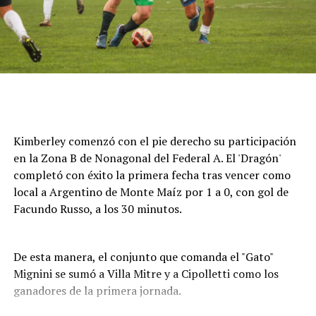
Cómo funciona el Power Ranking de la Fórmula 1
Esta clasificación funciona a través de un panel de cinco
expertos que luego de cada Gran Premio de la F1 asigna
una calificación individual a cada piloto según su
actuación a lo largo de todo el fin de semana, por lo que
Kimberley comenzó con el pie derecho su participación
incluye también la clasificación previa y, en caso de
en la Zona B de Nonagonal del Federal A. El 'Dragón'
tener, las carreras sprint.
completó con éxito la primera fecha tras vencer como
local a Argentino de Monte Maíz por 1 a 0, con gol de
Este análisis tiene la premisa de dejar de lado el
Facundo Russo, a los 30 minutos.
potencial del auto en la calificación de los pilotos, por lo
que se promedian los puntajes de los jueces para
obtener una nota final según la capacidad del corredor.
De esta manera, el conjunto que comanda el "Gato"
Mignini se sumó a Villa Mitre y a Cipolletti como los
A lo largo del año, se acumularon las valoraciones de
ganadores de la primera jornada.
cada uno en una tabla general que, luego de once fechas
disputadas, dieron un balance de los mejores pilotos de