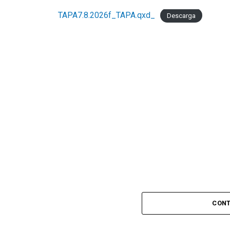
TAPA7.8.2026f_TAPA.qxd_
Descarga
CONT