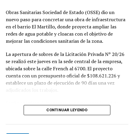
Obras Sanitarias Sociedad de Estado (OSSE) dio un
nuevo paso para concretar una obra de infraestructura
en el barrio El Martillo, donde proyecta ampliar las
redes de agua potable y cloacas con el objetivo de
mejorar las condiciones sanitarias de la zona.
La apertura de sobres de la Licitación Privada Nº 20/26
se realizó este jueves en la sede central de la empresa,
ubicada sobre la calle French al 6700. El proyecto
cuenta con un presupuesto oficial de $108.621.226 y
establece un plazo de ejecución de 90 días una vez
adjudicados los trabajos.
Según se informó, las tareas previstas para la red de
agua potable incluyen la colocación de unos 355 metros
CONTINUAR LEYENDO
de cañerías de PVC, la instalación de válvulas y la
ejecución de 29 conexiones domiciliarias. Los trabajos se
desarrollarán en distintos sectores comprendidos por