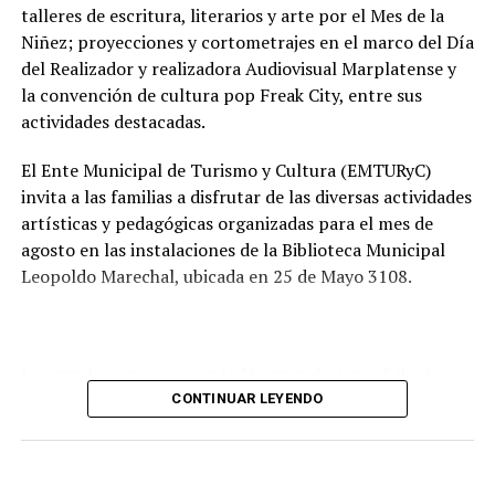
talleres de escritura, literarios y arte por el Mes de la
Tras la apertura de sobres, el expediente continuará su
Niñez; proyecciones y cortometrajes en el marco del Día
recorrido administrativo con la intervención de la
del Realizador y realizadora Audiovisual Marplatense y
Comisión de Estudio de Ofertas y Adjudicación, que
la convención de cultura pop Freak City, entre sus
tendrá a su cargo la evaluación de las propuestas
actividades destacadas.
presentadas por las empresas interesadas en ejecutar la
obra.
El Ente Municipal de Turismo y Cultura (EMTURyC)
invita a las familias a disfrutar de las diversas actividades
artísticas y pedagógicas organizadas para el mes de
agosto en las instalaciones de la Biblioteca Municipal
Leopoldo Marechal, ubicada en 25 de Mayo 3108.
La agenda comienza con la Muestra de Arte “Sábados
Culturales”, a cargo del grupo Cul Mardel, que se podrá
CONTINUAR LEYENDO
visitar del 3 al 14 de agosto de manera gratuita.
Asimismo, se realizará el Taller de Escritura Expresiva