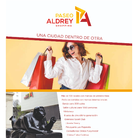
coordinado por Sandra López Maidana, los miércoles de
10 a 12 en la Biblioteca de Autores Marplatenses,
ubicada en el primer piso del edificio.
Actividades en el marco del Mes de la Niñez
En relación al Ciclo Mes de la Niñez, este viernes 7 de
agosto a las 17:30 se presentarán “Los cuentos de
Charo” y la narración de poesías populares infantiles a
cargo de María del Rosario Gerez Martínez.
En tanto, el viernes 21 a las 17:30 se desarrollará “El
Cerebro Mágico: construyendo preguntas, respuestas y
circuitos”, a cargo de María Paula Algote. Se trata de un
taller práctico de arte, ciencia y tecnología en el que al
finalizar cada participante se lleva su propia creación
terminada. Es una actividad arancelada (incluye
materiales) destinada a niños a partir de los 6 años.
Los participantes menores de 8 años deberán asistir