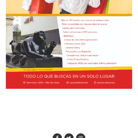
Prevost y Bergoglio se conocieron en Buenos Aires en
La autorización militar ocurre en un contexto de
2004 durante el Congreso Agustiniano de Teología, y
fricción diplomática originada por las declaraciones
desde entonces, el estadounidense ha regresado al país
de Javier Milei hacia su par brasileño, Lula da Silva. Esta
en marzo de 2013.
situación derivó en el retiro del embajador brasileño en
Buenos Aires, Julio Bitelli.
"Varias veces tuve ocasión de conocerle y hablar con él",
recordó Prevost sobre Bergoglio. Ahora, como Papa,
Desde el Palacio del Planalto, el canciller Mauro
regresará a la Argentina con San Lorenzo a la
Vieira calificó los insultos del mandatario argentino
expectativa de una decisión del Vaticano que podría
como "graves e inaceptables". Por su parte, Brasil decidió
quedar grabada en la historia del club.
reducir su representación en el país al nivel de
encargado de negocios.
Pese a que Milei ratificó sus críticas calificando a Lula de
"corrupto", desde la Cancillería argentina intentan
preservar la relación institucional. El canciller Pablo
Quirno calificó de "lamentable" la decisión de Brasil de
bajar el nivel de su representación.
Quirno afirmó en conferencia de prensa