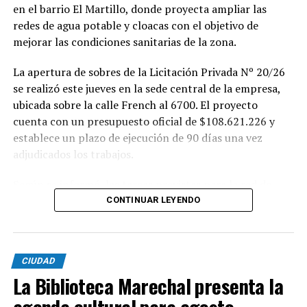
en el barrio El Martillo, donde proyecta ampliar las
redes de agua potable y cloacas con el objetivo de
mejorar las condiciones sanitarias de la zona.
La apertura de sobres de la Licitación Privada Nº 20/26
se realizó este jueves en la sede central de la empresa,
ubicada sobre la calle French al 6700. El proyecto
cuenta con un presupuesto oficial de $108.621.226 y
establece un plazo de ejecución de 90 días una vez
adjudicados los trabajos.
Según se informó, las tareas previstas para la red de
agua potable incluyen la colocación de unos 355 metros
CONTINUAR LEYENDO
de cañerías de PVC, la instalación de válvulas y la
ejecución de 29 conexiones domiciliarias. Los trabajos se
desarrollarán en distintos sectores comprendidos por
CIUDAD
las calles Pehuajó, Sicilia, Génova y Génova Bis.
La Biblioteca Marechal presenta la
En paralelo, la intervención contempla la extensión de