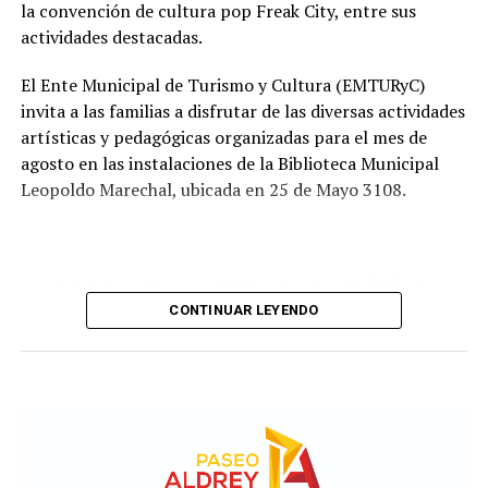
Comisión de Estudio de Ofertas y Adjudicación, que
la convención de cultura pop Freak City, entre sus
tendrá a su cargo la evaluación de las propuestas
actividades destacadas.
presentadas por las empresas interesadas en ejecutar la
obra.
El Ente Municipal de Turismo y Cultura (EMTURyC)
invita a las familias a disfrutar de las diversas actividades
artísticas y pedagógicas organizadas para el mes de
agosto en las instalaciones de la Biblioteca Municipal
Leopoldo Marechal, ubicada en 25 de Mayo 3108.
La agenda comienza con la Muestra de Arte “Sábados
Culturales”, a cargo del grupo Cul Mardel, que se podrá
CONTINUAR LEYENDO
visitar del 3 al 14 de agosto de manera gratuita.
Asimismo, se realizará el Taller de Escritura Expresiva
coordinado por Sandra López Maidana, los miércoles de
10 a 12 en la Biblioteca de Autores Marplatenses,
ubicada en el primer piso del edificio.