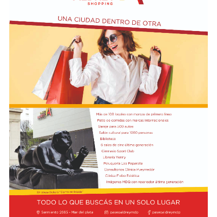
Actividades en el marco del Mes de la Niñez
En relación al Ciclo Mes de la Niñez, este viernes 7 de
agosto a las 17:30 se presentarán “Los cuentos de
Charo” y la narración de poesías populares infantiles a
cargo de María del Rosario Gerez Martínez.
En tanto, el viernes 21 a las 17:30 se desarrollará “El
Cerebro Mágico: construyendo preguntas, respuestas y
circuitos”, a cargo de María Paula Algote. Se trata de un
taller práctico de arte, ciencia y tecnología en el que al
finalizar cada participante se lleva su propia creación
terminada. Es una actividad arancelada (incluye
materiales) destinada a niños a partir de los 6 años.
Los participantes menores de 8 años deberán asistir
acompañados por una persona adulta (menores
asistentes $12.000 y adulto acompañante $5.000). Las
entradas están disponibles en la boletería de lunes a